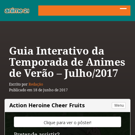
Guia Interativo da
Temporada de Animes
de Verão – Julho/2017
Escrito por
Redação
Publicado em 18 de junho de 2017
Action Heroine Cheer Fruits
Menu
Clique
para
ver
o
pôster!
Pretende assistir?