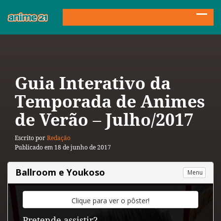
Guia Interativo da
Temporada de Animes
de Verão – Julho/2017
Escrito por
Redação
Publicado em 18 de junho de 2017
Ballroom e Youkoso
Menu
Clique
para
ver
o
pôster!
Pretende assistir?