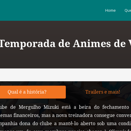
Home
Que
 Temporada de Animes de V
Qual é a história?
Trailers e mais!
ube de Mergulho Mizuki está a beira do fechamento
lemas financeiros, mas a nova treinadora consegue conve
mpanhia dona do clube a mantê-lo aberto sob uma condi