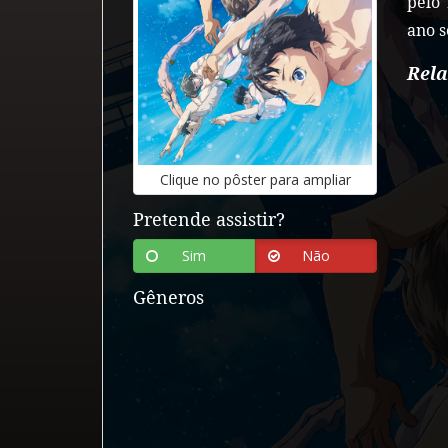
pelo
ano s
Rel
Clique
no
pôster
para
ampliar
Pretende assistir?
Sim
Não
Gêneros