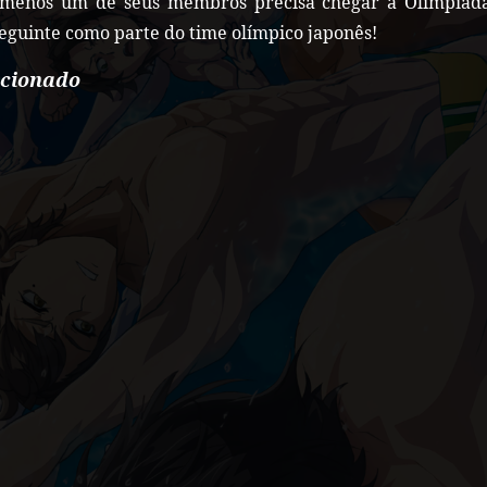
 menos um de seus membros precisa chegar à Olimpíad
eguinte como parte do time olímpico japonês!
acionado