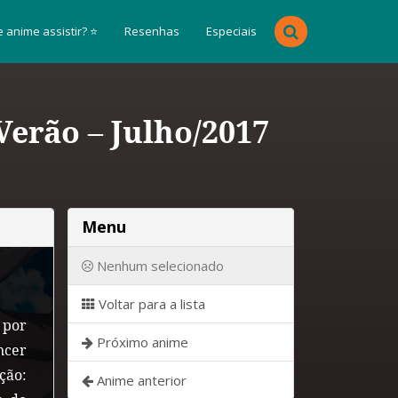
 anime assistir? ⭐
Resenhas
Especiais
erão – Julho/2017
Menu
Nenhum selecionado
Voltar para a lista
 por
Próximo anime
ncer
ção:
Anime anterior