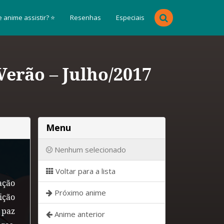
 anime assistir? ⭐
Resenhas
Especiais
erão – Julho/2017
Menu
Nenhum selecionado
Voltar para a lista
ação
Próximo anime
ição
 paz
Anime anterior