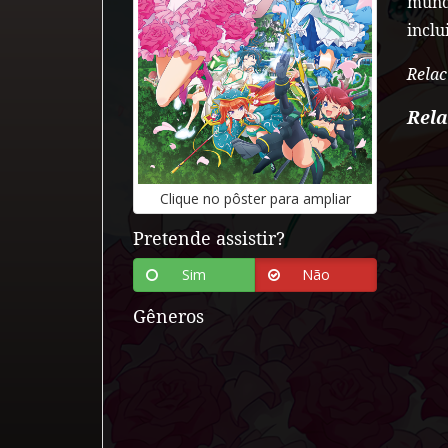
mund
inclu
Relac
Rel
Clique
no
pôster
para
ampliar
Pretende assistir?
Sim
Não
Gêneros