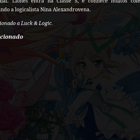
ial. Liones entra na Classe S, e conhece muitos cole
indo a logicalista Nina Alexandrovena.
ionado a Luck & Logic.
acionado