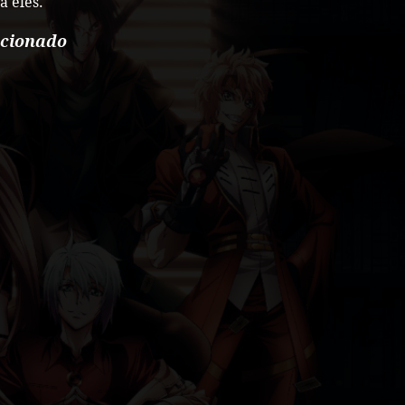
a eles.
acionado