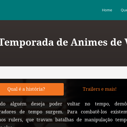
Home
Que
 Temporada de Animes de V
Qual é a história?
Trailers e mais!
do alguém deseja poder voltar no tempo, demô
radores de tempo surgem. Para combatê-los existe
nos rulers, que travam batalhas de manipulação temp