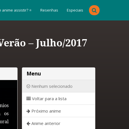
 anime assistir? ⭐
Resenhas
Especiais
erão – Julho/2017
Menu
Nenhum selecionado
Voltar para a lista
nios
Próximo anime
m os
oral
Anime anterior