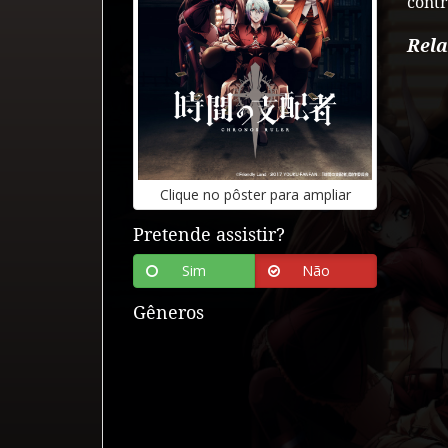
contr
Rel
Clique
no
pôster
para
ampliar
Pretende assistir?
Sim
Não
Gêneros