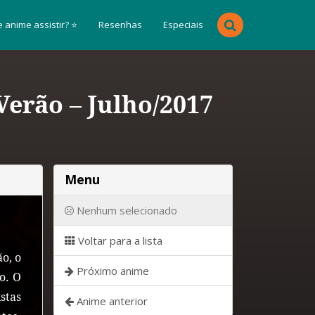
 anime assistir? ⭐
Resenhas
Especiais
erão – Julho/2017
Menu
Nenhum selecionado
Voltar para a lista
o, o
Próximo anime
o. O
stas
Anime anterior