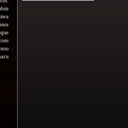
tos.
dois
niwa
kawa
 que
 com
como
maru