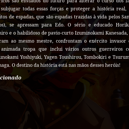
ricos são enviados do futuro para alterar o curso dos fa
subjugar todas essas forças e proteger a história real, 
itos de espadas, que são espadas trazidas à vida pelos Sa
ios), se apressam para Edo. O sério e educado Hori
iro e o habilidoso de pavio-curto Izuminokami Kanesada,
iram ao mesmo mestre, confrontam o exército invasor
animada tropa que inclui vários outros guerreiros 
unokami Yoshiyuki, Yagen Toushirou, Tombokiri e Tsuru
aga. O destino da história está nas mãos desses heróis!
acionado