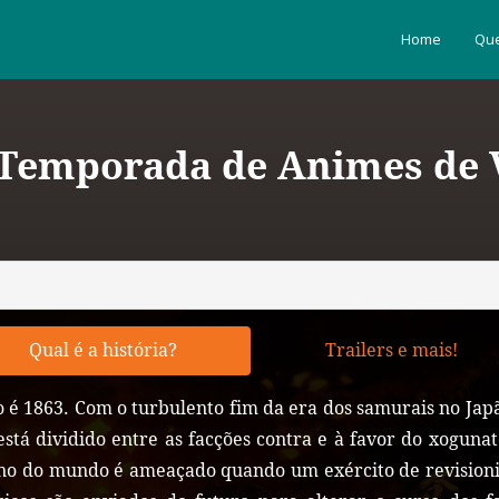
Home
Que
 Temporada de Animes de V
Qual é a história?
Trailers e mais!
 é 1863. Com o turbulento fim da era dos samurais no Japã
está dividido entre as facções contra e à favor do xogunat
ino do mundo é ameaçado quando um exército de revisioni