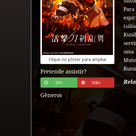
histó
Para 
espír
(sáb
Kunih
serv
uma 
Clique
no
pôster
para
ampliar
Muts
Kunin
Pretende assistir?
Rel
Sim
Não
Gêneros