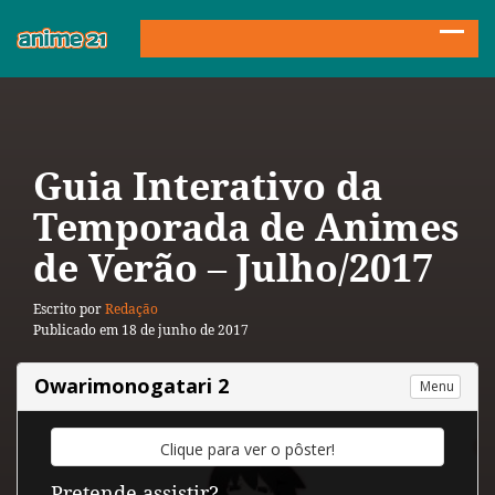
Guia Interativo da
Temporada de Animes
de Verão – Julho/2017
Escrito por
Redação
Publicado em 18 de junho de 2017
Owarimonogatari 2
Menu
Clique
para
ver
o
pôster!
Pretende assistir?