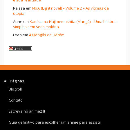
e sua realidade
Raissa
em
No.6 (Light novel) – Volume 2 – As vítimas da
utopia
Anne
em
Kamisama Hajimemashita (Mangá) – Uma história
simples sem ser simplória
Lean
em
4 Mangás de Harém
Páginas
Blogroll
Contato
Escreva no anime21!
Guia definitivo para escolher um anime para assistir