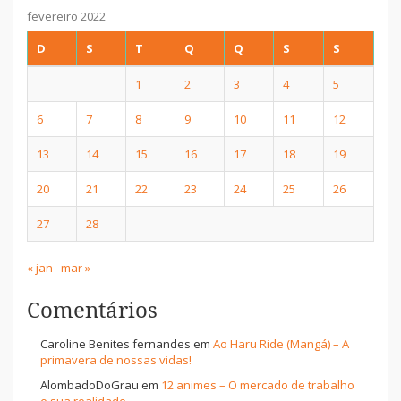
fevereiro 2022
D
S
T
Q
Q
S
S
1
2
3
4
5
6
7
8
9
10
11
12
13
14
15
16
17
18
19
20
21
22
23
24
25
26
27
28
« jan
mar »
Comentários
Caroline Benites fernandes
em
Ao Haru Ride (Mangá) – A
primavera de nossas vidas!
AlombadoDoGrau
em
12 animes – O mercado de trabalho