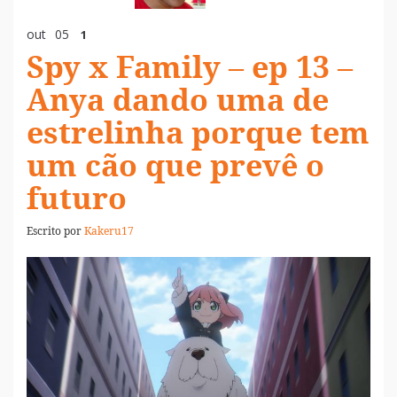
out
05
1
Spy x Family – ep 13 –
Anya dando uma de
estrelinha porque tem
um cão que prevê o
futuro
Escrito por
Kakeru17