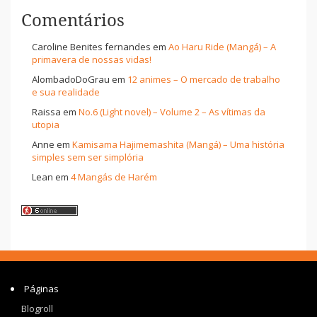
Comentários
Caroline Benites fernandes
em
Ao Haru Ride (Mangá) – A
primavera de nossas vidas!
AlombadoDoGrau
em
12 animes – O mercado de trabalho
e sua realidade
Raissa
em
No.6 (Light novel) – Volume 2 – As vítimas da
utopia
Anne
em
Kamisama Hajimemashita (Mangá) – Uma história
simples sem ser simplória
Lean
em
4 Mangás de Harém
Páginas
Blogroll