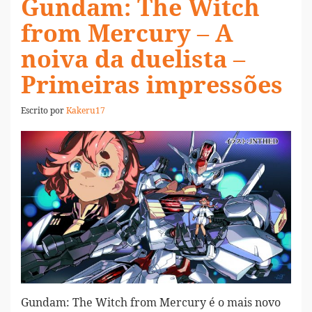
Gundam: The Witch
from Mercury – A
noiva da duelista –
Primeiras impressões
Escrito por
Kakeru17
Gundam: The Witch from Mercury é o mais novo