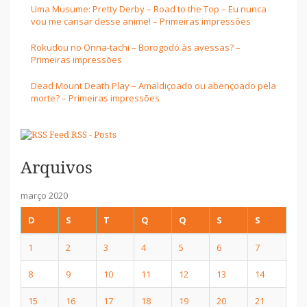
Uma Musume: Pretty Derby – Road to the Top – Eu nunca
vou me cansar desse anime! – Primeiras impressões
Rokudou no Onna-tachi – Borogodó às avessas? –
Primeiras impressões
Dead Mount Death Play – Amaldiçoado ou abençoado pela
morte? – Primeiras impressões
RSS - Posts
Arquivos
março 2020
D
S
T
Q
Q
S
S
1
2
3
4
5
6
7
8
9
10
11
12
13
14
15
16
17
18
19
20
21