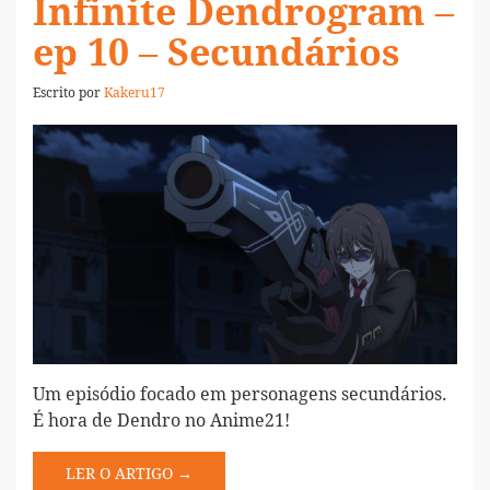
Infinite Dendrogram –
ep 10 – Secundários
Escrito por
Kakeru17
Um episódio focado em personagens secundários.
É hora de Dendro no Anime21!
LER O ARTIGO →