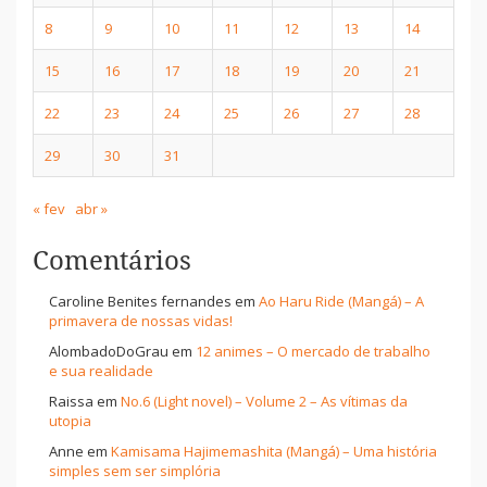
8
9
10
11
12
13
14
15
16
17
18
19
20
21
22
23
24
25
26
27
28
29
30
31
« fev
abr »
Comentários
Caroline Benites fernandes
em
Ao Haru Ride (Mangá) – A
primavera de nossas vidas!
AlombadoDoGrau
em
12 animes – O mercado de trabalho
e sua realidade
Raissa
em
No.6 (Light novel) – Volume 2 – As vítimas da
utopia
Anne
em
Kamisama Hajimemashita (Mangá) – Uma história
simples sem ser simplória