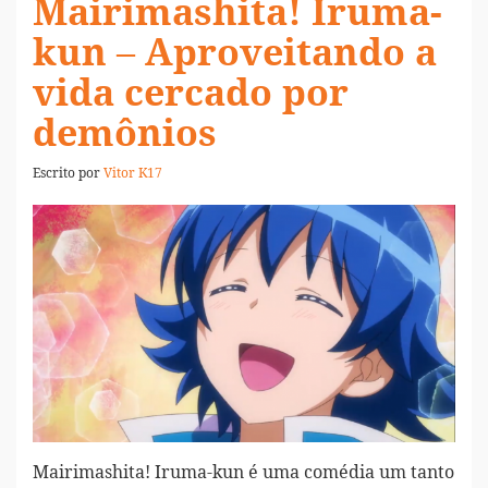
Mairimashita! Iruma-
kun – Aproveitando a
vida cercado por
demônios
Escrito por
Vitor K17
Mairimashita! Iruma-kun é uma comédia um tanto