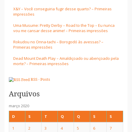
X&Y – Você conseguiria fugir desse quarto? – Primeiras
impressões
Uma Musume: Pretty Derby – Road to the Top – Eu nunca
vou me cansar desse anime! – Primeiras impressões
Rokudou no Onna-tachi – Borogodó às avessas? –
Primeiras impressões
Dead Mount Death Play – Amaldiçoado ou abençoado pela
morte? – Primeiras impressões
RSS - Posts
Arquivos
março 2020
D
S
T
Q
Q
S
S
1
2
3
4
5
6
7