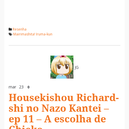
Resenha
Mairimashita! Iruma-kun
JG
mar
23
0
Housekishou Richard-
shi no Nazo Kantei –
ep 11 – A escolha de