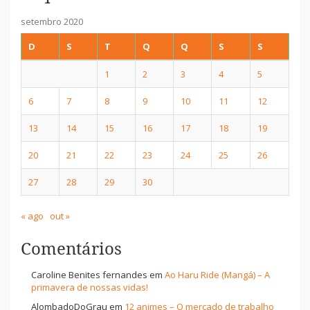
setembro 2020
D
S
T
Q
Q
S
S
1
2
3
4
5
6
7
8
9
10
11
12
13
14
15
16
17
18
19
20
21
22
23
24
25
26
27
28
29
30
« ago
out »
Comentários
Caroline Benites fernandes
em
Ao Haru Ride (Mangá) – A
primavera de nossas vidas!
AlombadoDoGrau
em
12 animes – O mercado de trabalho