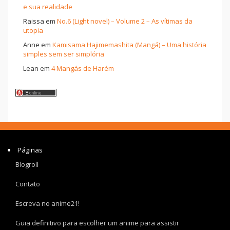
e sua realidade
Raissa
em
No.6 (Light novel) – Volume 2 – As vítimas da
utopia
Anne
em
Kamisama Hajimemashita (Mangá) – Uma história
simples sem ser simplória
Lean
em
4 Mangás de Harém
Páginas
Blogroll
Contato
Escreva no anime21!
Guia definitivo para escolher um anime para assistir