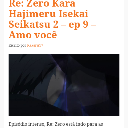
Re: Zero Kara
Hajimeru Isekai
Seikatsu 2 – ep 9 –
Amo você
Escrito por
Kakeru17
Episódio intenso, Re: Zero está indo para as