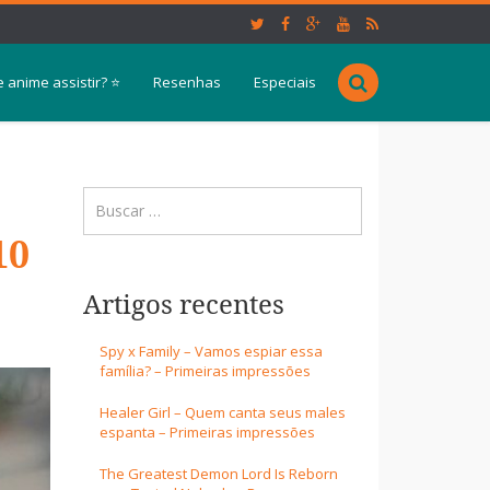
 anime assistir? ⭐
Resenhas
Especiais
10
Artigos recentes
Spy x Family – Vamos espiar essa
família? – Primeiras impressões
Healer Girl – Quem canta seus males
espanta – Primeiras impressões
The Greatest Demon Lord Is Reborn