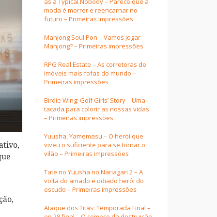
as a Typical Nobody – Parece que a
moda é morrer e reencarnar no
futuro – Primeiras impressões
Mahjong Soul Pon – Vamos jogar
Mahjong? – Primeiras impressões
RPG Real Estate – As corretoras de
imóveis mais fofas do mundo –
Primeiras impressões
Birdie Wing: Golf Girls’ Story – Uma
tacada para colorir as nossas vidas
– Primeiras impressões
Yuusha, Yamemasu – O herói que
ativo,
viveu o suficiente para se tornar o
vilão – Primeiras impressões
que
Tate no Yuusha no Nariagari 2 – A
volta do amado e odiado herói do
escudo – Primeiras impressões
ção,
Ataque dos Titãs: Temporada Final –
ep 28 final – O começo da destruição