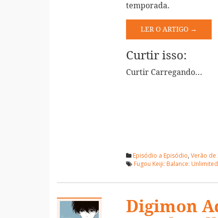
temporada.
LER O ARTIGO →
Curtir isso:
Curtir
Carregando...
Episódio a Episódio
,
Verão de
Fugou Keiji: Balance: Unlimite
Digimon Ad