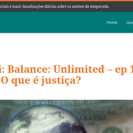
peciais e mais! Atualizações diárias sobre os animes da temporada.
Home
Que
: Balance: Unlimited – ep 
– O que é justiça?