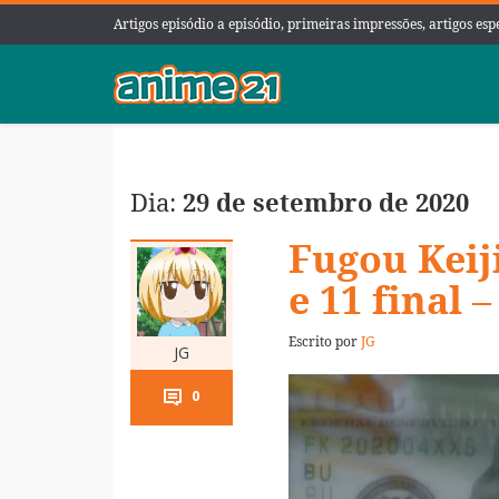
Artigos episódio a episódio, primeiras impressões, artigos es
Dia:
29 de setembro de 2020
Fugou Keiji
e 11 final 
Escrito por
JG
JG
0