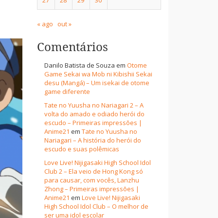
« ago
out »
Comentários
Danilo Batista de Souza
em
Otome
Game Sekai wa Mob ni Kibishii Sekai
desu (Mangá) – Um isekai de otome
game diferente
Tate no Yuusha no Nariagari 2 – A
volta do amado e odiado herói do
escudo – Primeiras impressões |
Anime21
em
Tate no Yuusha no
Nariagari – A história do herói do
escudo e suas polêmicas
Love Live! Nijigasaki High School Idol
Club 2 – Ela veio de Hong Kong só
para causar, com vocês, Lanzhu
Zhong – Primeiras impressões |
Anime21
em
Love Live! Nijigasaki
High School Idol Club – O melhor de
ser uma idol escolar