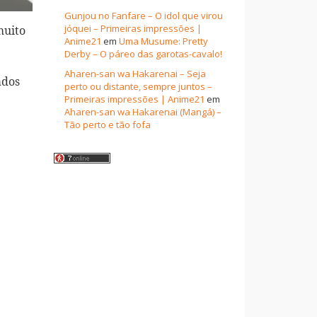
Gunjou no Fanfare – O idol que virou
jóquei – Primeiras impressões |
muito
Anime21
em
Uma Musume: Pretty
Derby – O páreo das garotas-cavalo!
Aharen-san wa Hakarenai – Seja
ados
perto ou distante, sempre juntos –
Primeiras impressões | Anime21
em
Aharen-san wa Hakarenai (Mangá) –
Tão perto e tão fofa