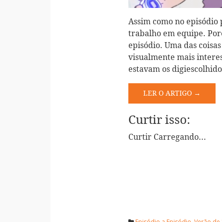
Assim como no episódio 
trabalho em equipe. Por
episódio. Uma das coisas 
visualmente mais interes
estavam os digiescolhido
LER O ARTIGO →
Curtir isso:
Curtir
Carregando...
Episódio a Episódio
,
Verão de