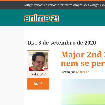
Artigos episódio a episódio, primeiras impressões, artigos es
Dia:
3 de setembro de 2020
Major 2nd 2
nem se per
Escrito por
Kakeru17
Kakeru17
0