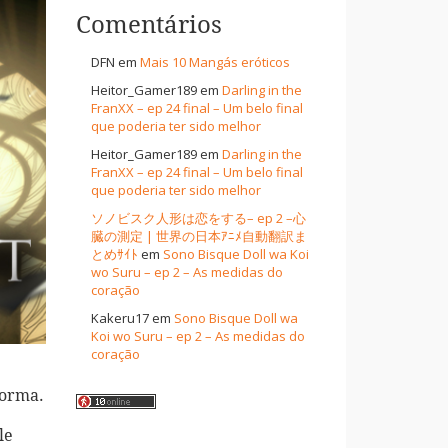
Comentários
DFN
em
Mais 10 Mangás eróticos
Heitor_Gamer189
em
Darling in the
FranXX – ep 24 final – Um belo final
que poderia ter sido melhor
Heitor_Gamer189
em
Darling in the
FranXX – ep 24 final – Um belo final
que poderia ter sido melhor
ソノビスク人形は恋をする– ep 2 –心
臓の測定 | 世界の日本ｱﾆﾒ自動翻訳ま
とめｻｲﾄ
em
Sono Bisque Doll wa Koi
wo Suru – ep 2 – As medidas do
coração
Kakeru17
em
Sono Bisque Doll wa
Koi wo Suru – ep 2 – As medidas do
coração
forma.
le