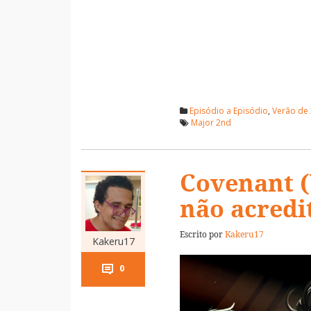
Episódio a Episódio
,
Verão de
Major 2nd
Covenant (
não acredi
Escrito por
Kakeru17
Kakeru17
0