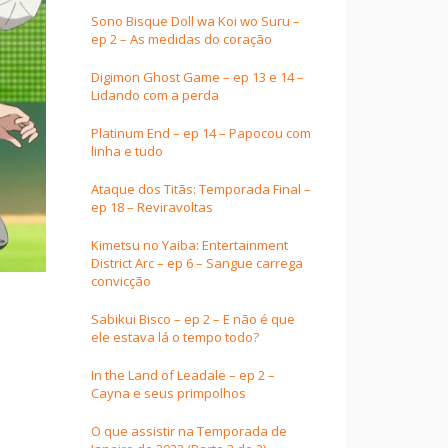
Sono Bisque Doll wa Koi wo Suru –
ep 2 – As medidas do coração
Digimon Ghost Game – ep 13 e 14 –
Lidando com a perda
Platinum End – ep 14 – Papocou com
linha e tudo
Ataque dos Titãs: Temporada Final –
ep 18 – Reviravoltas
Kimetsu no Yaiba: Entertainment
District Arc – ep 6 – Sangue carrega
convicção
Sabikui Bisco – ep 2 – E não é que
ele estava lá o tempo todo?
In the Land of Leadale – ep 2 –
Cayna e seus primpolhos
O que assistir na Temporada de