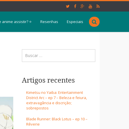
 anime assistir? ⭐
Resenhas
Especiais
Artigos recentes
Kimetsu no Yaiba: Entertainment
District Arc – ep 7 – Beleza e feiura,
extravagância e discrição;
sobrepostos
Blade Runner: Black Lotus – ep 10 –
Rêverie