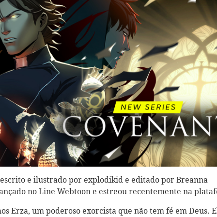
scrito e ilustrado por explodikid e editado por Breanna
lançado no Line Webtoon e estreou recentemente na plata
s Erza, um poderoso exorcista que não tem fé em Deus. E