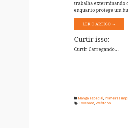
trabalha exterminando d
enquanto protege um hu
LER O ARTIGO →
Curtir isso:
Curtir
Carregando...
Mangá especial
,
Primeiras im
Covenant
,
Webtoon