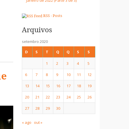
Janeiro de 2022 (Parte 3 de 3)
RSS - Posts
Arquivos
setembro 2020
D
S
T
Q
Q
S
S
1
2
3
4
5
ue
6
7
8
9
10
11
12
13
14
15
16
17
18
19
20
21
22
23
24
25
26
27
28
29
30
« ago
out »