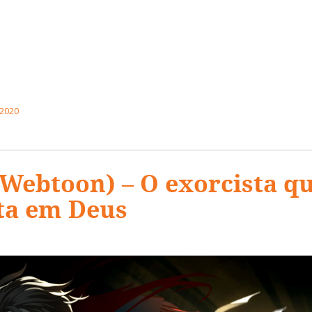
 2020
Webtoon) – O exorcista q
ta em Deus