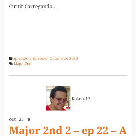
Curtir
Carregando...
Episódio a Episódio
,
Outono de 2020
Major 2nd
Kakeru17
out
23
0
Major 2nd 2 – ep 22 – A