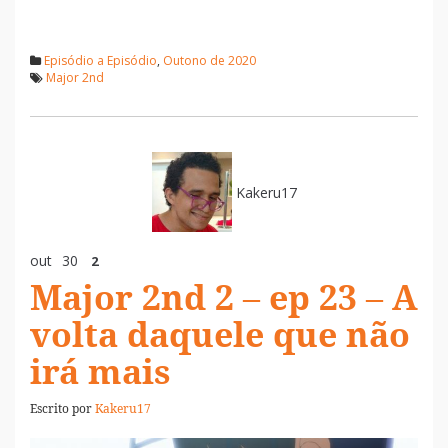
Episódio a Episódio
,
Outono de 2020
Major 2nd
Kakeru17
out
30
2
Major 2nd 2 – ep 23 – A
volta daquele que não
irá mais
Escrito por
Kakeru17