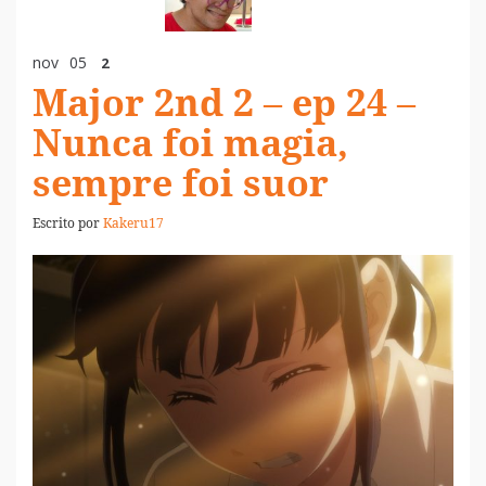
nov
05
2
Major 2nd 2 – ep 24 –
Nunca foi magia,
sempre foi suor
Escrito por
Kakeru17