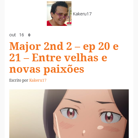
Kakeru17
out
16
0
Major 2nd 2 – ep 20 e
21 – Entre velhas e
novas paixões
Escrito por
Kakeru17