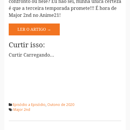
confronto ou nele? Eu não sei, minha única certeza
é que a terceira temporada promete!!! É hora de
Major 2nd no Anime21!
LER O ARTIGO →
Curtir isso:
Curtir
Carregando...
Episódio a Episódio
,
Outono de 2020
Major 2nd