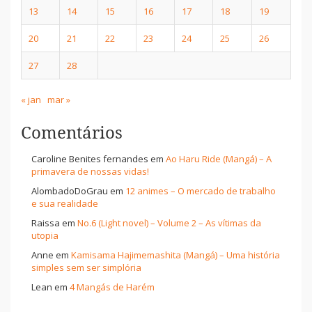
13
14
15
16
17
18
19
20
21
22
23
24
25
26
27
28
« jan
mar »
Comentários
Caroline Benites fernandes
em
Ao Haru Ride (Mangá) – A
primavera de nossas vidas!
AlombadoDoGrau
em
12 animes – O mercado de trabalho
e sua realidade
Raissa
em
No.6 (Light novel) – Volume 2 – As vítimas da
utopia
Anne
em
Kamisama Hajimemashita (Mangá) – Uma história
simples sem ser simplória
Lean
em
4 Mangás de Harém