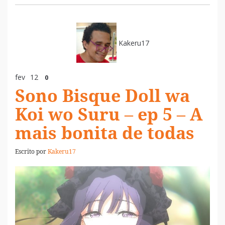
Kakeru17
fev
12
0
Sono Bisque Doll wa
Koi wo Suru – ep 5 – A
mais bonita de todas
Escrito por
Kakeru17