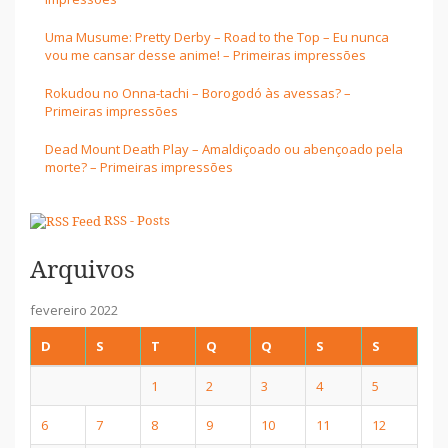
Uma Musume: Pretty Derby – Road to the Top – Eu nunca
vou me cansar desse anime! – Primeiras impressões
Rokudou no Onna-tachi – Borogodó às avessas? –
Primeiras impressões
Dead Mount Death Play – Amaldiçoado ou abençoado pela
morte? – Primeiras impressões
RSS - Posts
Arquivos
fevereiro 2022
D
S
T
Q
Q
S
S
1
2
3
4
5
6
7
8
9
10
11
12