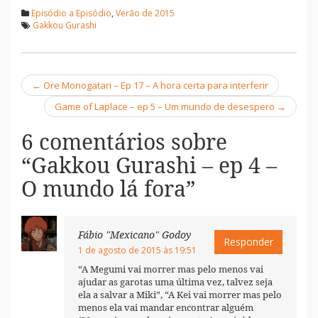
Episódio a Episódio
,
Verão de 2015
Gakkou Gurashi
←
Ore Monogatari – Ep 17 – A hora certa para interferir
Navegação
Game of Laplace – ep 5 – Um mundo de desespero
→
6 comentários sobre
“
Gakkou Gurashi – ep 4 –
O mundo lá fora
”
Fábio "Mexicano" Godoy
Responder
1 de agosto de 2015 às 19:51
“A Megumi vai morrer mas pelo menos vai
ajudar as garotas uma última vez, talvez seja
ela a salvar a Miki”, “A Kei vai morrer mas pelo
menos ela vai mandar encontrar alguém