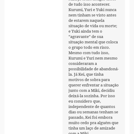
de tudo isso acontecer.
Kurumi, Yuri e Yuki nunca
nem tinham se visto antes
de estarem naquela
situação de vida ou morte;
e Yuki ainda tem o
“agravante” de sua
situação mental que coloca
o grupo todo em risco.
Mesmo com tudo isso,
Kurumi e Yuri nem mesmo
consideraram a
possibilidade de abandoná-
la. Já Kei, que tinha
motivos de sobra para
querer enfrentar a situação
junto com a Miki, decidiu
deixá-la sozinha. Por isso
eu considero que,
independente de quantos
dias ou semanas tenham se
passado, Kei foi embora
muito cedo pra alguém que
tinha um laço de amizade
com a Miki.