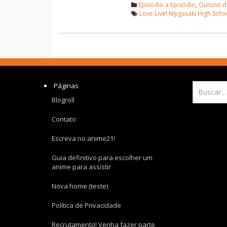
Episódio a Episódio
,
Outono d
Love Live! Nijigasaki High Scho
Páginas
Blogroll
Contato
Escreva no anime21!
Guia definitivo para escolher um
anime para assistir
Nova home (teste)
Política de Privacidade
Recrutamento! Venha fazer parte