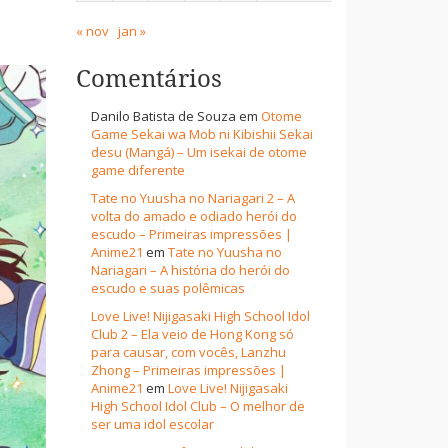
« nov
jan »
Comentários
Danilo Batista de Souza
em
Otome
Game Sekai wa Mob ni Kibishii Sekai
desu (Mangá) – Um isekai de otome
game diferente
Tate no Yuusha no Nariagari 2 – A
volta do amado e odiado herói do
escudo – Primeiras impressões |
Anime21
em
Tate no Yuusha no
Nariagari – A história do herói do
escudo e suas polêmicas
Love Live! Nijigasaki High School Idol
Club 2 – Ela veio de Hong Kong só
para causar, com vocês, Lanzhu
Zhong – Primeiras impressões |
Anime21
em
Love Live! Nijigasaki
High School Idol Club – O melhor de
ser uma idol escolar