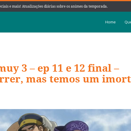
peciais e mais! Atualizações diárias sobre os animes da temporada.
Home
Que
y 3 – ep 11 e 12 final –
rrer, mas temos um imort