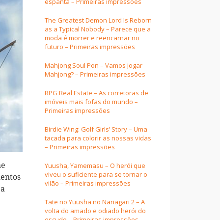
espanta – Primeiras impressões
The Greatest Demon Lord Is Reborn
as a Typical Nobody – Parece que a
moda é morrer e reencarnar no
futuro – Primeiras impressões
Mahjong Soul Pon – Vamos jogar
Mahjong? – Primeiras impressões
RPG Real Estate – As corretoras de
imóveis mais fofas do mundo –
Primeiras impressões
Birdie Wing: Golf Girls’ Story – Uma
tacada para colorir as nossas vidas
– Primeiras impressões
me
Yuusha, Yamemasu – O herói que
viveu o suficiente para se tornar o
mentos
vilão – Primeiras impressões
 a
Tate no Yuusha no Nariagari 2 – A
volta do amado e odiado herói do
escudo – Primeiras impressões