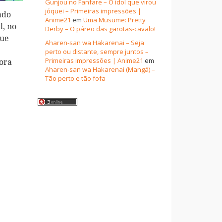
Gunjou no Fanfare – O idol que virou
jóquei – Primeiras impressões |
ado
Anime21
em
Uma Musume: Pretty
l, no
Derby – O páreo das garotas-cavalo!
que
Aharen-san wa Hakarenai – Seja
perto ou distante, sempre juntos –
Primeiras impressões | Anime21
em
hora
Aharen-san wa Hakarenai (Mangá) –
Tão perto e tão fofa