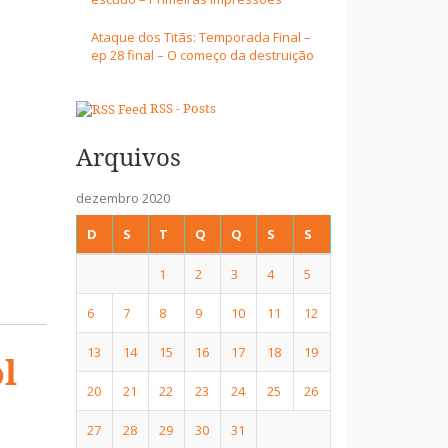
Ataque dos Titãs: Temporada Final –
ep 28 final – O começo da destruição
RSS - Posts
Arquivos
dezembro 2020
D
S
T
Q
Q
S
S
1
2
3
4
5
6
7
8
9
10
11
12
13
14
15
16
17
18
19
ol
20
21
22
23
24
25
26
27
28
29
30
31