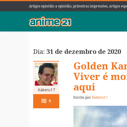
Artigos episódio a episódio, primeiras impressões, artigos es
Dia:
31 de dezembro de 2020
Golden Kamu
Viver é mo
aqui
Kakeru17
Escrito por
Kakeru17
0