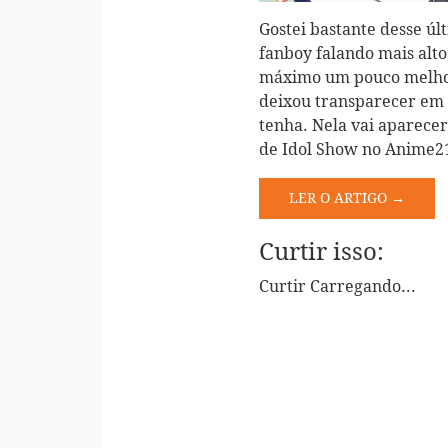
Gostei bastante desse úl
fanboy falando mais alto
máximo um pouco melhor 
deixou transparecer em 
tenha. Nela vai aparece
de Idol Show no Anime2
LER O ARTIGO →
Curtir isso:
Curtir
Carregando...