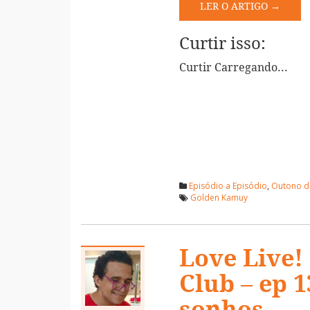
LER O ARTIGO →
Curtir isso:
Curtir
Carregando...
Episódio a Episódio
,
Outono d
Golden Kamuy
Love Live!
Club – ep 1
sonhos