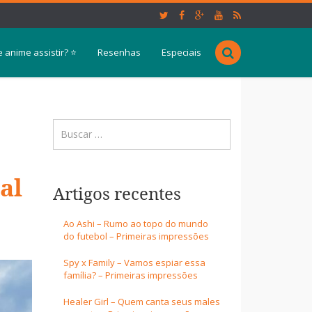
 anime assistir? ⭐
Resenhas
Especiais
al
Artigos recentes
Ao Ashi – Rumo ao topo do mundo
do futebol – Primeiras impressões
Spy x Family – Vamos espiar essa
família? – Primeiras impressões
Healer Girl – Quem canta seus males