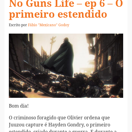
No Guns Life – ep 6 – O
primeiro estendido
Escrito por
Fábio "Mexicano" Godoy
Bom dia!
O criminoso foragido que Olivier ordena que
Juuzou capture é Hayden Gondry, o primeiro
estendido, criado durante a guerra. E durante a