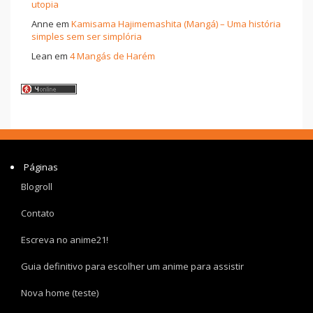
utopia
Anne
em
Kamisama Hajimemashita (Mangá) – Uma história
simples sem ser simplória
Lean
em
4 Mangás de Harém
Páginas
Blogroll
Contato
Escreva no anime21!
Guia definitivo para escolher um anime para assistir
Nova home (teste)