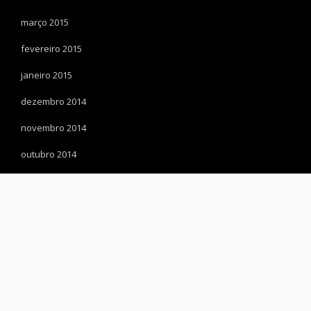
março 2015
fevereiro 2015
janeiro 2015
dezembro 2014
novembro 2014
outubro 2014
setembro 2014
Metadados
Acessar
© 2014 ascent. All rights reserved
|
Ascent by
NetTantra