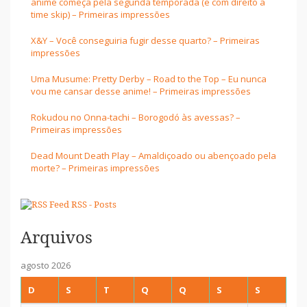
anime começa pela segunda temporada (e com direito a
time skip) – Primeiras impressões
X&Y – Você conseguiria fugir desse quarto? – Primeiras
impressões
Uma Musume: Pretty Derby – Road to the Top – Eu nunca
vou me cansar desse anime! – Primeiras impressões
Rokudou no Onna-tachi – Borogodó às avessas? –
Primeiras impressões
Dead Mount Death Play – Amaldiçoado ou abençoado pela
morte? – Primeiras impressões
RSS - Posts
Arquivos
agosto 2026
D
S
T
Q
Q
S
S