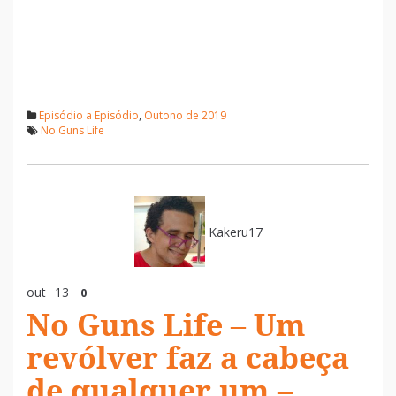
Episódio a Episódio
,
Outono de 2019
No Guns Life
Kakeru17
out
13
0
No Guns Life – Um
revólver faz a cabeça
de qualquer um –