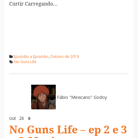
Curtir
Carregando...
Episódio a Episódio
,
Outono de 2019
No Guns Life
Fábio "Mexicano" Godoy
out
26
0
No Guns Life – ep 2 e 3