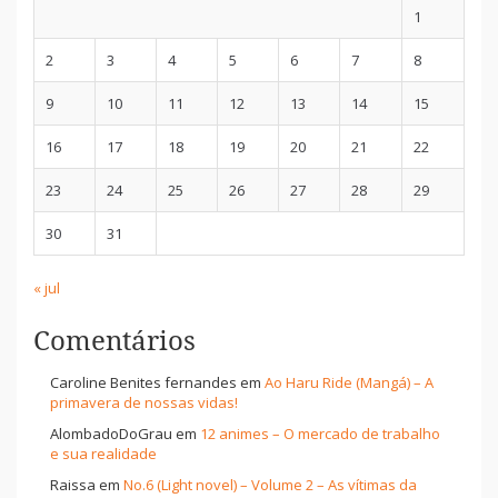
1
2
3
4
5
6
7
8
9
10
11
12
13
14
15
16
17
18
19
20
21
22
23
24
25
26
27
28
29
30
31
« jul
Comentários
Caroline Benites fernandes
em
Ao Haru Ride (Mangá) – A
primavera de nossas vidas!
AlombadoDoGrau
em
12 animes – O mercado de trabalho
e sua realidade
Raissa
em
No.6 (Light novel) – Volume 2 – As vítimas da