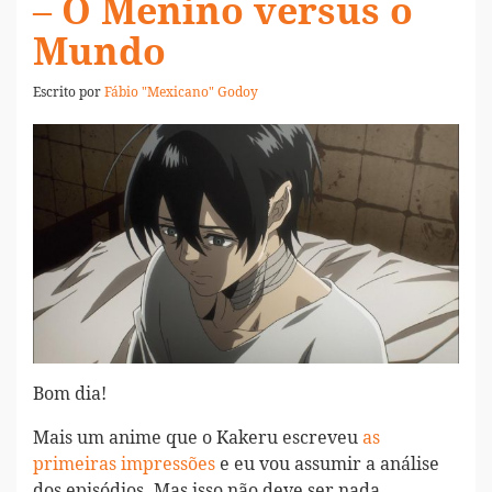
– O Menino versus o
Mundo
Escrito por
Fábio "Mexicano" Godoy
Bom dia!
Mais um anime que o Kakeru escreveu
as
primeiras impressões
e eu vou assumir a análise
dos episódios. Mas isso não deve ser nada