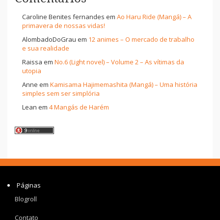
Caroline Benites fernandes
em
Ao Haru Ride (Mangá) – A
primavera de nossas vidas!
AlombadoDoGrau
em
12 animes – O mercado de trabalho
e sua realidade
Raissa
em
No.6 (Light novel) – Volume 2 – As vítimas da
utopia
Anne
em
Kamisama Hajimemashita (Mangá) – Uma história
simples sem ser simplória
Lean
em
4 Mangás de Harém
Páginas
Blogroll
Contato