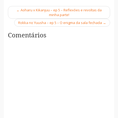
←
Aoharu x Kikanjuu – ep 5 – Reflexões e revoltas da
Navegação
minha parte!
Rokka no Yuusha – ep 5 – O enigma da sala fechada
→
Comentários