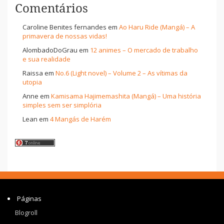
Comentários
Caroline Benites fernandes
em
Ao Haru Ride (Mangá) – A
primavera de nossas vidas!
AlombadoDoGrau
em
12 animes – O mercado de trabalho
e sua realidade
Raissa
em
No.6 (Light novel) – Volume 2 – As vítimas da
utopia
Anne
em
Kamisama Hajimemashita (Mangá) – Uma história
simples sem ser simplória
Lean
em
4 Mangás de Harém
Páginas
Blogroll