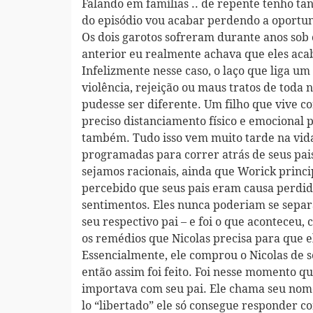
Falando em famílias .. de repente tenho tan
do episódio vou acabar perdendo a oportuni
Os dois garotos sofreram durante anos sob o
anterior eu realmente achava que eles aca
Infelizmente nesse caso, o laço que liga um
violência, rejeição ou maus tratos de toda
pudesse ser diferente. Um filho que vive com
preciso distanciamento físico e emocional p
também. Tudo isso vem muito tarde na vida
programadas para correr atrás de seus pai
sejamos racionais, ainda que Worick princ
percebido que seus pais eram causa perdida
sentimentos. Eles nunca poderiam se separa
seu respectivo pai – e foi o que aconteceu
os remédios que Nicolas precisa para que 
Essencialmente, ele comprou o Nicolas de 
então assim foi feito. Foi nesse momento qu
importava com seu pai. Ele chama seu nome
lo “libertado” ele só consegue responder c