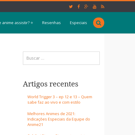
 anime assistir? ⭐
Resenhas
Especiais
Artigos recentes
World Trigger 3 – ep 12 e 13 – Quem
sabe faz ao vivo e com estilo
Melhores Animes de 2021:
Indicações Especiais da Equipe do
Anime21