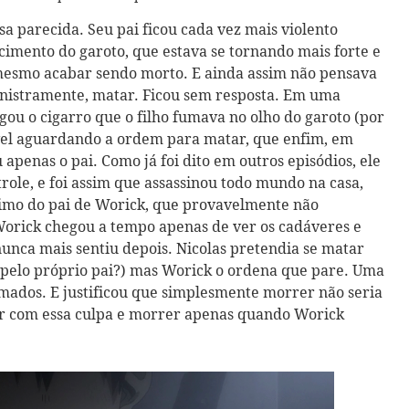
sa parecida. Seu pai ficou cada vez mais violento
imento do garoto, que estava se tornando mais forte e
 mesmo acabar sendo morto. E ainda assim não pensava
sinistramente, matar. Ficou sem resposta. Em uma
gou o cigarro que o filho fumava no olho do garoto (por
ssível aguardando a ordem para matar, que enfim, em
apenas o pai. Como já foi dito em outros episódios, ele
role, e foi assim que assassinou todo mundo na casa,
gítimo do pai de Worick, que provavelmente não
rick chegou a tempo apenas de ver os cadáveres e
 nunca mais sentiu depois. Nicolas pretendia se matar
 pelo próprio pai?) mas Worick o ordena que pare. Uma
ados. E justificou que simplesmente morrer não seria
ver com essa culpa e morrer apenas quando Worick