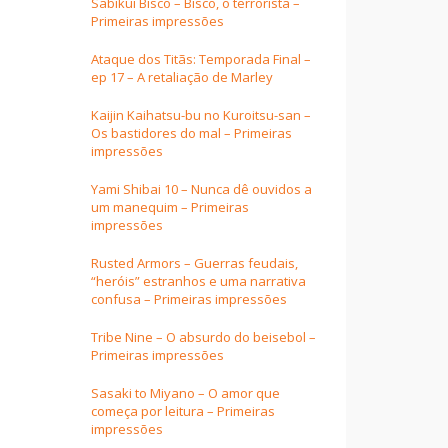
Sabikui Bisco – Bisco, o terrorista –
Primeiras impressões
Ataque dos Titãs: Temporada Final –
ep 17 – A retaliação de Marley
Kaijin Kaihatsu-bu no Kuroitsu-san –
Os bastidores do mal – Primeiras
impressões
Yami Shibai 10 – Nunca dê ouvidos a
um manequim – Primeiras
impressões
Rusted Armors – Guerras feudais,
“heróis” estranhos e uma narrativa
confusa – Primeiras impressões
Tribe Nine – O absurdo do beisebol –
Primeiras impressões
Sasaki to Miyano – O amor que
começa por leitura – Primeiras
impressões