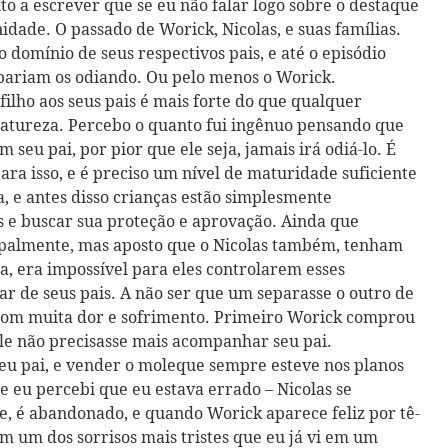
to a escrever que se eu não falar logo sobre o destaque
dade. O passado de Worick, Nicolas, e suas famílias.
 domínio de seus respectivos pais, e até o episódio
bariam os odiando. Ou pelo menos o Worick.
 filho aos seus pais é mais forte do que qualquer
 natureza. Percebo o quanto fui ingênuo pensando que
 seu pai, por pior que ele seja, jamais irá odiá-lo. É
ara isso, e é preciso um nível de maturidade suficiente
, e antes disso crianças estão simplesmente
s e buscar sua proteção e aprovação. Ainda que
ipalmente, mas aposto que o Nicolas também, tenham
, era impossível para eles controlarem esses
r de seus pais. A não ser que um separasse o outro de
, com muita dor e sofrimento. Primeiro Worick comprou
ele não precisasse mais acompanhar seu pai.
seu pai, e vender o moleque sempre esteve nos planos
e eu percebi que eu estava errado – Nicolas se
, é abandonado, e quando Worick aparece feliz por tê-
om um dos sorrisos mais tristes que eu já vi em um