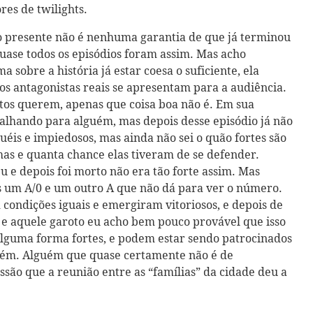
es de twilights.
 presente não é nenhuma garantia de que já terminou
quase todos os episódios foram assim. Mas acho
 sobre a história já estar coesa o suficiente, ela
 antagonistas reais se apresentam para a audiência.
tos querem, apenas que coisa boa não é. Em sua
balhando para alguém, mas depois desse episódio já não
ruéis e impiedosos, mas ainda não sei o quão fortes são
mas e quanta chance elas tiveram de se defender.
u e depois foi morto não era tão forte assim. Mas
s um A/0 e um outro A que não dá para ver o número.
 condições iguais e emergiram vitoriosos, e depois de
as e aquele garoto eu acho bem pouco provável que isso
 alguma forma fortes, e podem estar sendo patrocinados
uém. Alguém que quase certamente não é de
ssão que a reunião entre as “famílias” da cidade deu a