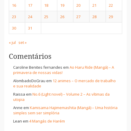
16
17
18
19
20
21
22
23
24
25
26
27
28
29
30
31
« jul
set »
Comentários
Caroline Benites fernandes
em
Ao Haru Ride (Mangá) – A
primavera de nossas vidas!
AlombadoDoGrau
em
12 animes – O mercado de trabalho
e sua realidade
Raissa
em
No.6 (Light novel) – Volume 2 – As vítimas da
utopia
Anne
em
Kamisama Hajimemashita (Mangá) – Uma história
simples sem ser simplória
Lean
em
4 Mangás de Harém