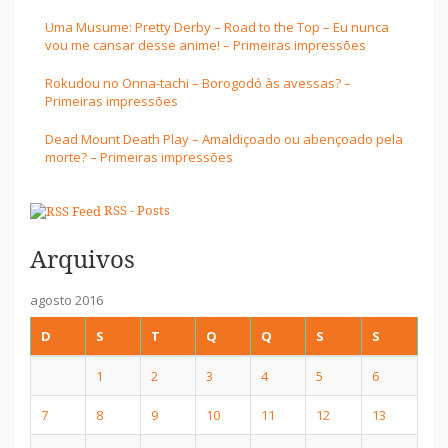
Uma Musume: Pretty Derby – Road to the Top – Eu nunca
vou me cansar desse anime! – Primeiras impressões
Rokudou no Onna-tachi – Borogodó às avessas? –
Primeiras impressões
Dead Mount Death Play – Amaldiçoado ou abençoado pela
morte? – Primeiras impressões
RSS - Posts
Arquivos
agosto 2016
D
S
T
Q
Q
S
S
1
2
3
4
5
6
7
8
9
10
11
12
13