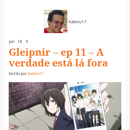
Kakeru17
jun
18
1
Gleipnir – ep 11 – A
verdade está lá fora
Escrito por
Kakeru17