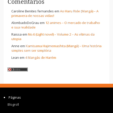
Comentários
Caroline Benites fernandes
em
Ao Haru Ride (Mangá) – A
primavera de nossas vidas!
AlombadoDoGrau
em
12 animes – O mercado de trabalho
e sua realidade
Raissa
em
No.6 (Light novel) – Volume 2 – As vítimas da
utopia
Anne
em
Kamisama Hajimemashita (Mangá) – Uma história
simples sem ser simplória
Lean
em
4 Mangás de Harém
Páginas
Blogroll