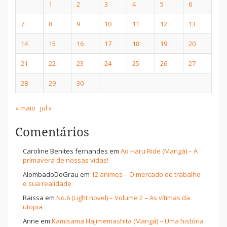
1
2
3
4
5
6
7
8
9
10
11
12
13
14
15
16
17
18
19
20
21
22
23
24
25
26
27
28
29
30
« maio
jul »
Comentários
Caroline Benites fernandes
em
Ao Haru Ride (Mangá) – A
primavera de nossas vidas!
AlombadoDoGrau
em
12 animes – O mercado de trabalho
e sua realidade
Raissa
em
No.6 (Light novel) – Volume 2 – As vítimas da
utopia
Anne
em
Kamisama Hajimemashita (Mangá) – Uma história