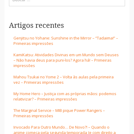
Artigos recentes
Genjitsu no Yohane: Sunshine in the Mirror – “Tadaima!” –
Primeiras impressões
KamiKatsu: Atividades Divinas em um Mundo sem Deuses
– Não havia deus para puni-los? Agora há! – Primeiras
impressões
Mahou Tsukai no Yome 2 – Volta às aulas pela primeira
vez – Primeiras impressões
My Home Hero – Justiça com as próprias mãos: podemos
relativizar? – Primeiras impressões
The Marginal Service – MIB pique Power Rangers –
Primeiras impressões
Invocado Para Outro Mundo… De Novo?! – Quando o
anime começa pela segunda temporada (e com direito a