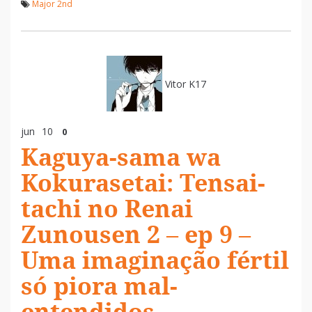
Major 2nd
Vitor K17
jun
10
0
Kaguya-sama wa
Kokurasetai: Tensai-
tachi no Renai
Zunousen 2 – ep 9 –
Uma imaginação fértil
só piora mal-