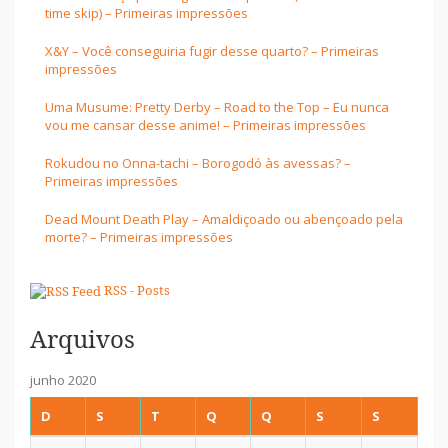
time skip) – Primeiras impressões
X&Y – Você conseguiria fugir desse quarto? – Primeiras
impressões
Uma Musume: Pretty Derby – Road to the Top – Eu nunca
vou me cansar desse anime! – Primeiras impressões
Rokudou no Onna-tachi – Borogodó às avessas? –
Primeiras impressões
Dead Mount Death Play – Amaldiçoado ou abençoado pela
morte? – Primeiras impressões
RSS - Posts
Arquivos
junho 2020
D
S
T
Q
Q
S
S