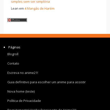
simples sem ser simplória
Lean
em
4 Mangás de Harém
Páginas
Blogroll
Contato
Escreva no anime21!
Guia definitivo para escolher um anime para assistir
Nova home (teste)
Política de Privacidade