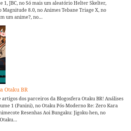
 1, JBC, no Só mais um aleatório Helter Skelter,
o Magnitude 8.0, no Animes Tebane Triage X, no
a em um anime?, no…
ra Otaku BR
 artigos dos parceiros da Blogosfera Otaku BR! Análises
Volume 1 (Panini), no Otaku Pós-Moderno Re: Zero Kara
Animecote Resenhas Aoi Bungaku: Jigoku-hen, no
a Otaku…