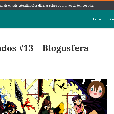
peciais e mais! Atualizações diárias sobre os animes da temporada.
Home
Que
os #13 – Blogosfera