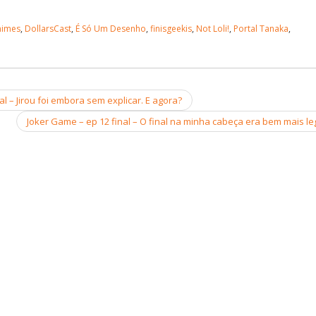
nimes
,
DollarsCast
,
É Só Um Desenho
,
finisgeekis
,
Not Loli!
,
Portal Tanaka
,
al – Jirou foi embora sem explicar. E agora?
Joker Game – ep 12 final – O final na minha cabeça era bem mais le