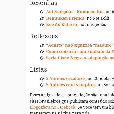
Resenhas
, no D
Aoi Bungaku – Kumo no Ito
, no Not Loli!
Isshuukan Friends
, no finisgeekis
Koe no Katachi
Reflexões
“Adulto” não significa “maduro”
Como construir um Símbolo da 
Seria Cisne Negro a adaptação o
Listas
, no Chudoku 
5 Animes escolares
, no Só m
5 Animes com vampiros
Esses artigos de recomendação são uma ini
sites brasileiros que publicam conteúdo so
Blogosfera no Facebook
! Se você tem um bl
mensagem na página para nós.