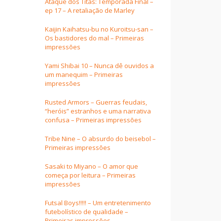
Ataque dos Titãs: Temporada Final –
ep 17 – A retaliação de Marley
Kaijin Kaihatsu-bu no Kuroitsu-san –
Os bastidores do mal – Primeiras
impressões
Yami Shibai 10 – Nunca dê ouvidos a
um manequim – Primeiras
impressões
Rusted Armors – Guerras feudais,
“heróis” estranhos e uma narrativa
confusa – Primeiras impressões
Tribe Nine – O absurdo do beisebol –
Primeiras impressões
Sasaki to Miyano – O amor que
começa por leitura – Primeiras
impressões
Futsal Boys!!!!! – Um entretenimento
futebolístico de qualidade –
Primeiras impressões