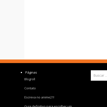
Páginas
Blogroll
Contato
Escreva no anime21!
Guia definitivo para escolher um