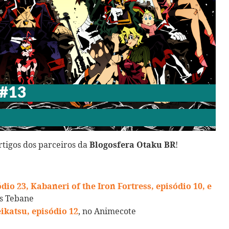
rtigos dos parceiros da
!
Blogosfera Otaku BR
io 23, Kabaneri of the Iron Fortress, episódio 10, e
es Tebane
, no Animecote
ikatsu, episódio 12