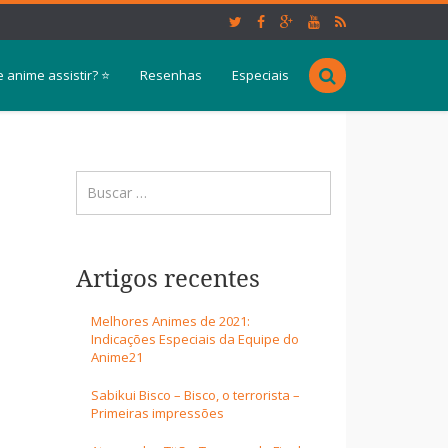
 anime assistir? ⭐
Resenhas
Especiais
Artigos recentes
Melhores Animes de 2021:
Indicações Especiais da Equipe do
Anime21
Sabikui Bisco – Bisco, o terrorista –
Primeiras impressões