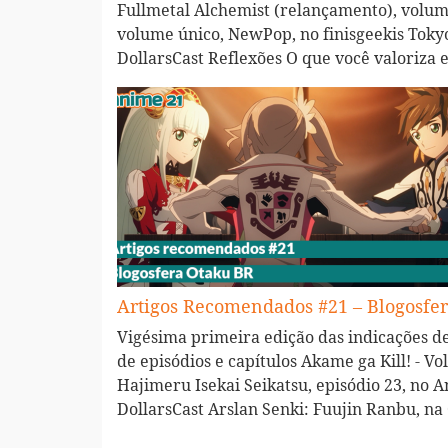
Fullmetal Alchemist (relançamento), volume
volume único, NewPop, no finisgeekis Toky
DollarsCast Reflexões O que você valoriz
Artigos Recomendados #21 – Blogosfe
Vigésima primeira edição das indicações de
de episódios e capítulos Akame ga Kill! - 
Hajimeru Isekai Seikatsu, episódio 23, no 
DollarsCast Arslan Senki: Fuujin Ranbu, n