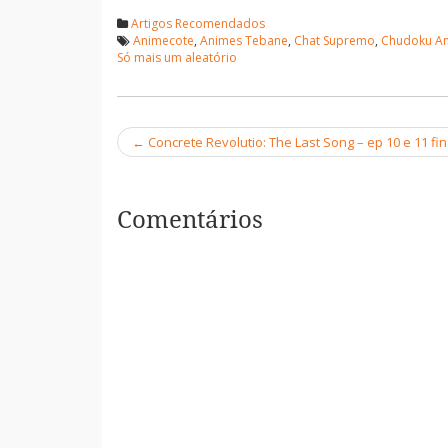
Artigos Recomendados
Animecote
,
Animes Tebane
,
Chat Supremo
,
Chudoku A
Só mais um aleatório
←
Concrete Revolutio: The Last Song – ep 10 e 11 fin
Navegação
Comentários