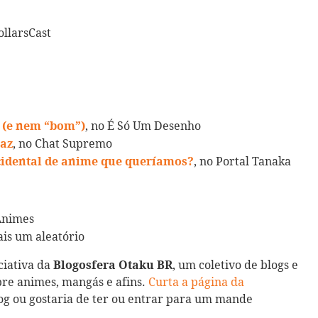
ollarsCast
, no É Só Um Desenho
 (e nem “bom”)
, no Chat Supremo
Paz
, no Portal Tanaka
cidental de anime que queríamos?
Animes
ais um aleatório
ciativa da
, um coletivo de blogs e
Blogosfera Otaku BR
bre animes, mangás e afins.
Curta a página da
og ou gostaria de ter ou entrar para um mande