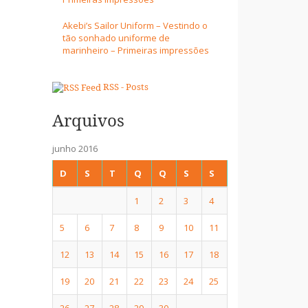
Akebi’s Sailor Uniform – Vestindo o
tão sonhado uniforme de
marinheiro – Primeiras impressões
RSS - Posts
Arquivos
junho 2016
D
S
T
Q
Q
S
S
1
2
3
4
5
6
7
8
9
10
11
12
13
14
15
16
17
18
19
20
21
22
23
24
25
26
27
28
29
30