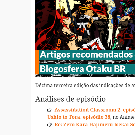
Décima terceira edição das indicações de a
Análises de episódio
Assassination Classroom 2, episód
, no Anim
Ushio to Tora, episódio 38
Re: Zero Kara Hajimeru Isekai Se