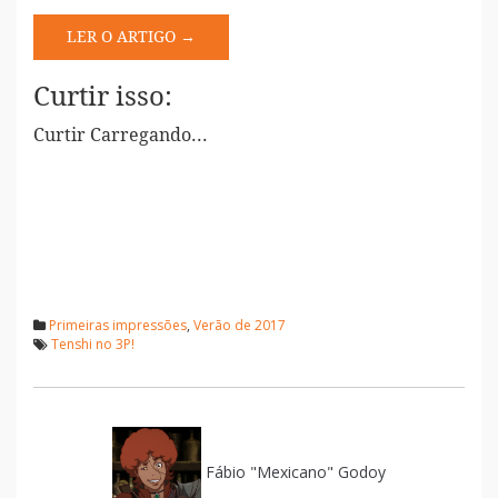
LER O ARTIGO →
Curtir isso:
Curtir
Carregando...
Primeiras impressões
,
Verão de 2017
Tenshi no 3P!
Fábio "Mexicano" Godoy