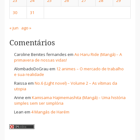
23
24
25
26
27
28
29
30
31
« jun
ago »
Comentários
Caroline Benites fernandes
em
Ao Haru Ride (Mangá) – A
primavera de nossas vidas!
AlombadoDoGrau
em
12 animes – O mercado de trabalho
e sua realidade
Raissa
em
No.6 (Light novel) – Volume 2 – As vítimas da
utopia
Anne
em
Kamisama Hajimemashita (Mangá) – Uma história
simples sem ser simplória
Lean
em
4 Mangás de Harém