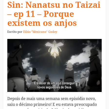
Sin: Nanatsu no Taizai
– ep 11 – Porque
existem os anjos
Escrito por
Fábio "Mexicano" Godoy
Depois de mais uma semana sem episódio novo,
saiu o décimo primeiro! E eu estava preocupado