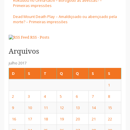
Rokudou no Onna-tachi – Borogodó às avessas? –
Primeiras impressões
Dead Mount Death Play – Amaldiçoado ou abençoado pela
morte? – Primeiras impressões
RSS - Posts
Arquivos
julho 2017
D
S
T
Q
Q
S
S
1
2
3
4
5
6
7
8
9
10
11
12
13
14
15
16
17
18
19
20
21
22