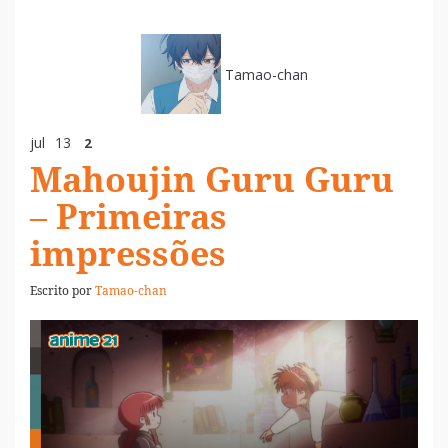
Tamao-chan
jul
13
2
Mahoujin Guru Guru
– Primeiras
impressões
Escrito por
Tamao-chan