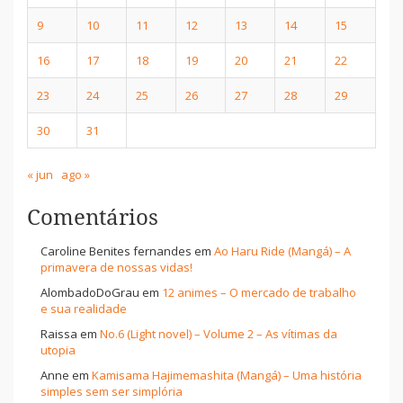
9
10
11
12
13
14
15
16
17
18
19
20
21
22
23
24
25
26
27
28
29
30
31
« jun
ago »
Comentários
Caroline Benites fernandes
em
Ao Haru Ride (Mangá) – A
primavera de nossas vidas!
AlombadoDoGrau
em
12 animes – O mercado de trabalho
e sua realidade
Raissa
em
No.6 (Light novel) – Volume 2 – As vítimas da
utopia
Anne
em
Kamisama Hajimemashita (Mangá) – Uma história
simples sem ser simplória