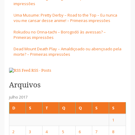
impressões
Uma Musume: Pretty Derby – Road to the Top – Eu nunca
vou me cansar desse anime! – Primeiras impressões
Rokudou no Onna-tachi – Borogodó às avessas? –
Primeiras impressões
Dead Mount Death Play – Amaldiçoado ou abençoado pela
morte? – Primeiras impressões
RSS - Posts
Arquivos
julho 2017
D
S
T
Q
Q
S
S
1
2
3
4
5
6
7
8