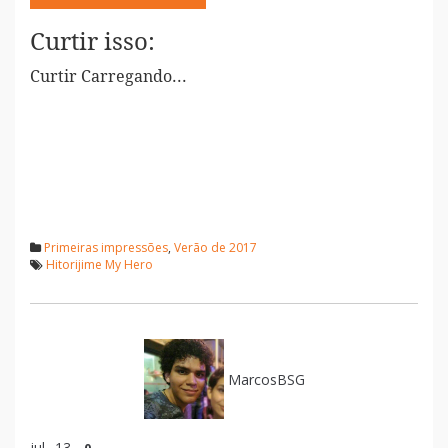
Curtir isso:
Curtir
Carregando...
Primeiras impressões
,
Verão de 2017
Hitorijime My Hero
MarcosBSG
jul
13
0