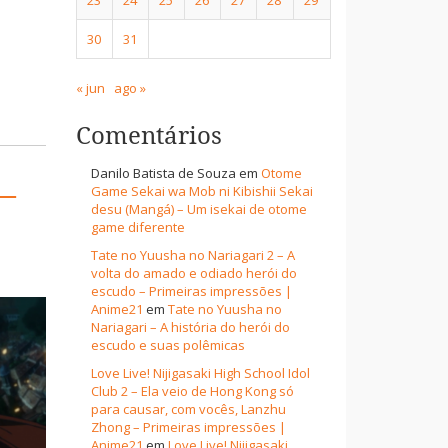
30
31
« jun
ago »
Comentários
Danilo Batista de Souza
em
Otome
–
Game Sekai wa Mob ni Kibishii Sekai
desu (Mangá) – Um isekai de otome
game diferente
Tate no Yuusha no Nariagari 2 – A
volta do amado e odiado herói do
escudo – Primeiras impressões |
Anime21
em
Tate no Yuusha no
Nariagari – A história do herói do
escudo e suas polêmicas
Love Live! Nijigasaki High School Idol
Club 2 – Ela veio de Hong Kong só
para causar, com vocês, Lanzhu
Zhong – Primeiras impressões |
Anime21
em
Love Live! Nijigasaki