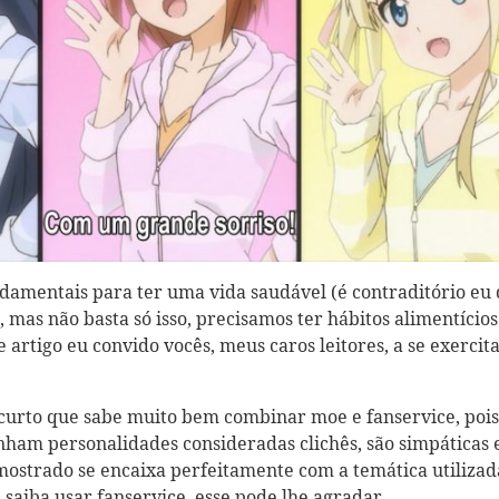
undamentais para ter uma vida saudável (é contraditório eu 
), mas não basta só isso, precisamos ter hábitos alimentícios
artigo eu convido vocês, meus caros leitores, a se exercit
curto que sabe muito bem combinar moe e fanservice, pois
ham personalidades consideradas clichês, são simpáticas 
 mostrado se encaixa perfeitamente com a temática utilizad
saiba usar fanservice, esse pode lhe agradar.