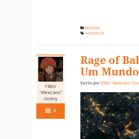
Resenha
Anitore! EX
Rage of Ba
Um Mundo 
Escrito por
Fábio "Mexicano" Go
Fábio
"Mexicano"
Godoy
3