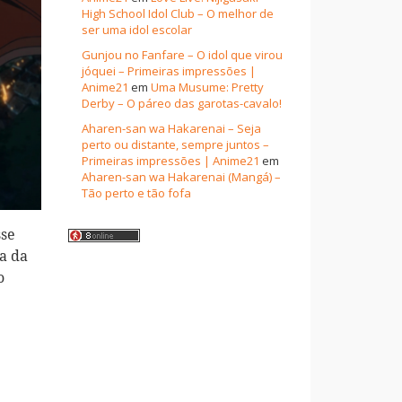
High School Idol Club – O melhor de
ser uma idol escolar
Gunjou no Fanfare – O idol que virou
jóquei – Primeiras impressões |
Anime21
em
Uma Musume: Pretty
Derby – O páreo das garotas-cavalo!
Aharen-san wa Hakarenai – Seja
perto ou distante, sempre juntos –
Primeiras impressões | Anime21
em
Aharen-san wa Hakarenai (Mangá) –
Tão perto e tão fofa
sse
ta da
o