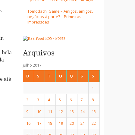
Tomodachi Game – Amigos, amigos,
e
negócios à parte? – Primeiras
impressões
am
RSS - Posts
Arquivos
a bela
la
julho 2017
D
S
T
Q
Q
S
S
e até
1
2
3
4
5
6
7
8
9
10
11
12
13
14
15
16
17
18
19
20
21
22
23
24
25
26
27
28
29