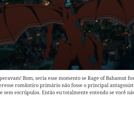
peravam! Bom, seria esse momento se Rage of Bahamut fo
eresse romântico primário não fosse o principal antagonis
 e sem escrúpulos. Então eu totalmente entendo se você nã