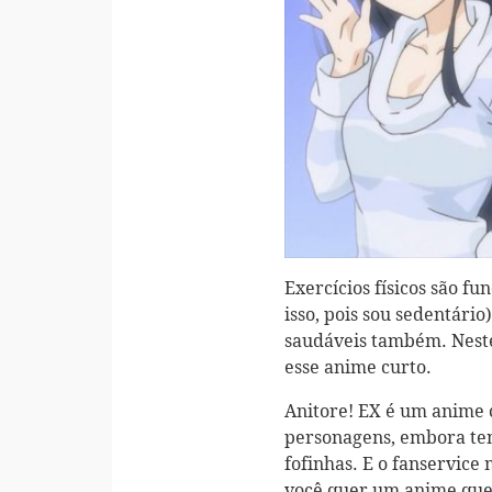
Exercícios físicos são f
isso, pois sou sedentário
saudáveis também. Neste 
esse anime curto.
Anitore! EX é um anime 
personagens, embora ten
fofinhas. E o fanservice
você quer um anime que 