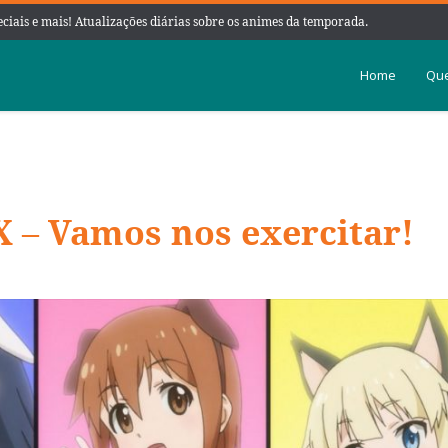
peciais e mais! Atualizações diárias sobre os animes da temporada.
Home
Que
X – Vamos nos exercitar!