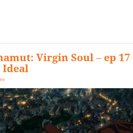
hamut: Virgin Soul – ep 17 
Ideal
doy