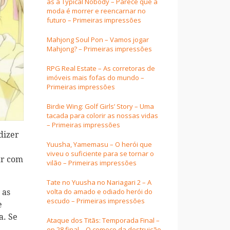
as a Typical Nobody – Parece que a
moda é morrer e reencarnar no
futuro – Primeiras impressões
Mahjong Soul Pon – Vamos jogar
Mahjong? – Primeiras impressões
RPG Real Estate – As corretoras de
imóveis mais fofas do mundo –
Primeiras impressões
Birdie Wing: Golf Girls’ Story – Uma
tacada para colorir as nossas vidas
– Primeiras impressões
dizer
Yuusha, Yamemasu – O herói que
viveu o suficiente para se tornar o
ar com
vilão – Primeiras impressões
Tate no Yuusha no Nariagari 2 – A
volta do amado e odiado herói do
 as
escudo – Primeiras impressões
e
a. Se
Ataque dos Titãs: Temporada Final –
ep 28 final – O começo da destruição