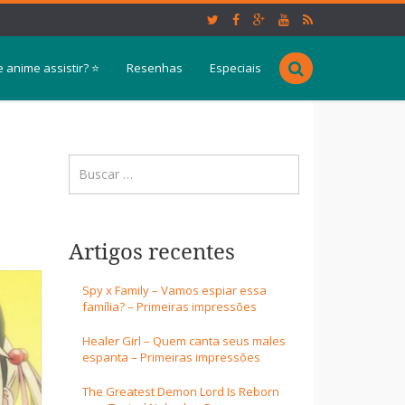
 anime assistir? ⭐
Resenhas
Especiais
Artigos recentes
Spy x Family – Vamos espiar essa
família? – Primeiras impressões
Healer Girl – Quem canta seus males
espanta – Primeiras impressões
The Greatest Demon Lord Is Reborn