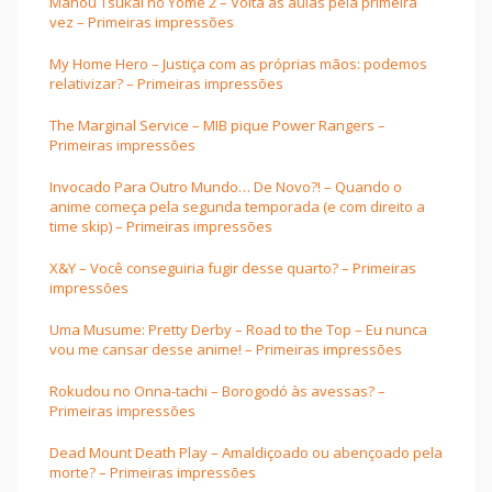
Mahou Tsukai no Yome 2 – Volta às aulas pela primeira
vez – Primeiras impressões
My Home Hero – Justiça com as próprias mãos: podemos
relativizar? – Primeiras impressões
The Marginal Service – MIB pique Power Rangers –
Primeiras impressões
Invocado Para Outro Mundo… De Novo?! – Quando o
anime começa pela segunda temporada (e com direito a
time skip) – Primeiras impressões
X&Y – Você conseguiria fugir desse quarto? – Primeiras
impressões
Uma Musume: Pretty Derby – Road to the Top – Eu nunca
vou me cansar desse anime! – Primeiras impressões
Rokudou no Onna-tachi – Borogodó às avessas? –
Primeiras impressões
Dead Mount Death Play – Amaldiçoado ou abençoado pela
morte? – Primeiras impressões