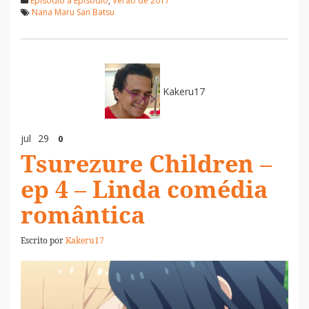
Episódio a Episódio
,
Verão de 2017
Nana Maru San Batsu
Kakeru17
jul
29
0
Tsurezure Children –
ep 4 – Linda comédia
romântica
Escrito por
Kakeru17