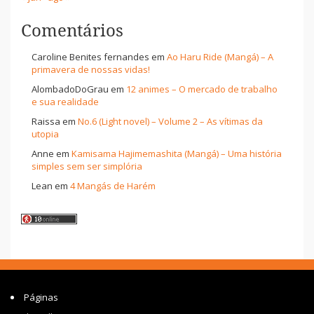
Comentários
Caroline Benites fernandes
em
Ao Haru Ride (Mangá) – A
primavera de nossas vidas!
AlombadoDoGrau
em
12 animes – O mercado de trabalho
e sua realidade
Raissa
em
No.6 (Light novel) – Volume 2 – As vítimas da
utopia
Anne
em
Kamisama Hajimemashita (Mangá) – Uma história
simples sem ser simplória
Lean
em
4 Mangás de Harém
Páginas