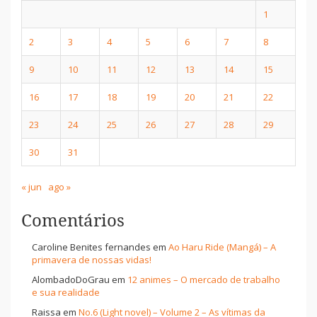
1
2
3
4
5
6
7
8
9
10
11
12
13
14
15
16
17
18
19
20
21
22
23
24
25
26
27
28
29
30
31
« jun
ago »
Comentários
Caroline Benites fernandes
em
Ao Haru Ride (Mangá) – A
primavera de nossas vidas!
AlombadoDoGrau
em
12 animes – O mercado de trabalho
e sua realidade
Raissa
em
No.6 (Light novel) – Volume 2 – As vítimas da