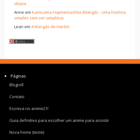
utopia
Anne
em
Kamisama Hajimemashita (Mangá) – Uma história
simples sem ser simplória
Lean
em
4 Mangás de Harém
Páginas
Blogroll
Contato
Escreva no anime21!
Guia definitivo para escolher um anime para assistir
Nova home (teste)