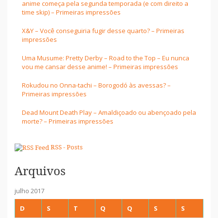
anime começa pela segunda temporada (e com direito a
time skip) – Primeiras impressões
X&Y – Você conseguiria fugir desse quarto? – Primeiras
impressões
Uma Musume: Pretty Derby – Road to the Top – Eu nunca
vou me cansar desse anime! – Primeiras impressões
Rokudou no Onna-tachi – Borogodó às avessas? –
Primeiras impressões
Dead Mount Death Play – Amaldiçoado ou abençoado pela
morte? – Primeiras impressões
RSS - Posts
Arquivos
julho 2017
D
S
T
Q
Q
S
S