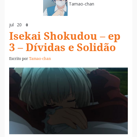
Tamao-chan
jul
20
0
Isekai Shokudou – ep
3 – Dívidas e Solidão
Escrito por
Tamao-chan