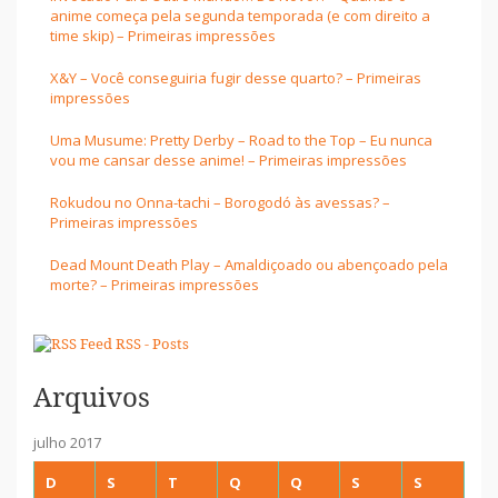
anime começa pela segunda temporada (e com direito a
time skip) – Primeiras impressões
X&Y – Você conseguiria fugir desse quarto? – Primeiras
impressões
Uma Musume: Pretty Derby – Road to the Top – Eu nunca
vou me cansar desse anime! – Primeiras impressões
Rokudou no Onna-tachi – Borogodó às avessas? –
Primeiras impressões
Dead Mount Death Play – Amaldiçoado ou abençoado pela
morte? – Primeiras impressões
RSS - Posts
Arquivos
julho 2017
D
S
T
Q
Q
S
S