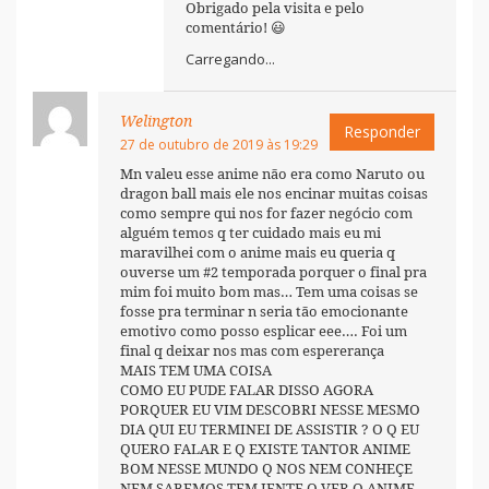
Obrigado pela visita e pelo
comentário! 😃
Carregando...
Welington
Responder
27 de outubro de 2019 às 19:29
Mn valeu esse anime não era como Naruto ou
dragon ball mais ele nos encinar muitas coisas
como sempre qui nos for fazer negócio com
alguém temos q ter cuidado mais eu mi
maravilhei com o anime mais eu queria q
ouverse um #2 temporada porquer o final pra
mim foi muito bom mas… Tem uma coisas se
fosse pra terminar n seria tão emocionante
emotivo como posso esplicar eee…. Foi um
final q deixar nos mas com espererança
MAIS TEM UMA COISA
COMO EU PUDE FALAR DISSO AGORA
PORQUER EU VIM DESCOBRI NESSE MESMO
DIA QUI EU TERMINEI DE ASSISTIR ? O Q EU
QUERO FALAR E Q EXISTE TANTOR ANIME
BOM NESSE MUNDO Q NOS NEM CONHEÇE
NEM SABEMOS TEM JENTE Q VER O ANIME