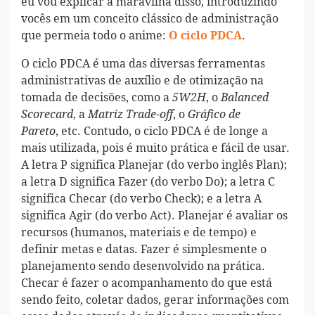
eu vou explicar a maravilha disso, introduzindo
vocês em um conceito clássico de administração
que permeia todo o anime:
.
O ciclo PDCA
O ciclo PDCA é uma das diversas ferramentas
administrativas de auxílio e de otimização na
tomada de decisões, como a
, o
5W2H
Balanced
, a
, o
Scorecard
Matriz Trade-off
Gráfico de
, etc. Contudo, o ciclo PDCA é de longe a
Pareto
mais utilizada, pois é muito prática e fácil de usar.
A letra P significa Planejar (do verbo inglês Plan);
a letra D significa Fazer (do verbo Do); a letra C
significa Checar (do verbo Check); e a letra A
significa Agir (do verbo Act). Planejar é avaliar os
recursos (humanos, materiais e de tempo) e
definir metas e datas. Fazer é simplesmente o
planejamento sendo desenvolvido na prática.
Checar é fazer o acompanhamento do que está
sendo feito, coletar dados, gerar informações com