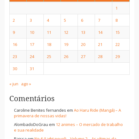
1
2
3
4
5
6
7
8
9
10
11
12
13
14
15
16
17
18
19
20
21
22
23
24
25
26
27
28
29
30
31
« jun
ago »
Comentários
Caroline Benites fernandes
em
Ao Haru Ride (Mangá) – A
primavera de nossas vidas!
AlombadoDoGrau
em
12 animes – O mercado de trabalho
e sua realidade
Raissa
em
No.6 (Light novel) – Volume 2 – As vítimas da