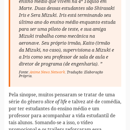
ensino médio que vivem na 4ª Tóquio em
Marte. Duas dessas estudantes são Shirasaki
Iris e Sera Mizuki. Iris está terminando seu
último ano do ensino médio enquanto estuda
para ser uma piloto de teste, e sua amiga
Mizuki trabalha como mecânica na
aeronave. Seu próprio irmão, Kaito
(irmão
da Mizuki, no caso)
, supervisiona a Mizuki e
a Iris como seu professor de sala de aula e
diretor de programa
(de engenharia)
. ”
Fonte:
Anime News Network
. Tradução: Elaboração
Própria.
Pela sinopse, muitos pensaram se tratar de uma
série do gênero
e talvez até de comédia,
slice of life
por ter estudantes do ensino médio e um
professor para acompanhar a vida estudantil de
tais alunos. Somando-se a isso, o vídeo
promocional e os trailers reforçaram essa