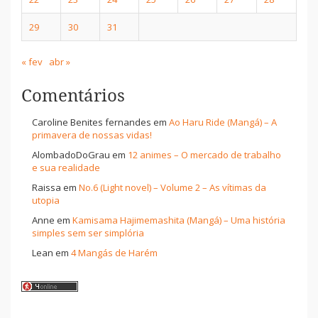
29
30
31
« fev
abr »
Comentários
Caroline Benites fernandes
em
Ao Haru Ride (Mangá) – A
primavera de nossas vidas!
AlombadoDoGrau
em
12 animes – O mercado de trabalho
e sua realidade
Raissa
em
No.6 (Light novel) – Volume 2 – As vítimas da
utopia
Anne
em
Kamisama Hajimemashita (Mangá) – Uma história
simples sem ser simplória
Lean
em
4 Mangás de Harém