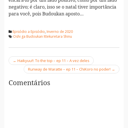
encará-lo por um lado positivo, como por um lado
negativo; é claro, isso se o natal tiver importância
para você, pois Budoukan aposto…
Episódio a Episódio
,
Inverno de 2020
Oshi ga Budoukan Ittekuretara Shinu
←
Haikyuu!!: To the top – ep 11 – A vez deles
Navegação
Runway de Waratte – ep 11 – ChiKoro no poder!
→
Comentários