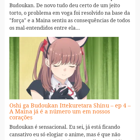
Budoukan. De novo tudo deu certo de um jeito
torto, o problema em voga foi resolvido na base da
"força" e a Maina sentiu as consequências de todos
os mal-entendidos entre ela…
Oshi ga Budoukan Ittekuretara Shinu – ep 4 –
A Maina já é a número um em nossos
corações
Budoukan é sensacional. Eu sei, já está ficando
cansativo eu só elogiar o anime, mas é que não