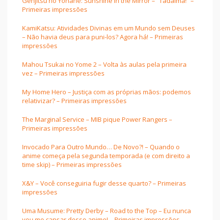
Genjitsu no Yohane: Sunshine in the Mirror – “Tadaima!” –
Primeiras impressões
KamiKatsu: Atividades Divinas em um Mundo sem Deuses
– Não havia deus para puni-los? Agora há! – Primeiras
impressões
Mahou Tsukai no Yome 2 – Volta às aulas pela primeira
vez – Primeiras impressões
My Home Hero – Justiça com as próprias mãos: podemos
relativizar? – Primeiras impressões
The Marginal Service – MIB pique Power Rangers –
Primeiras impressões
Invocado Para Outro Mundo… De Novo?! – Quando o
anime começa pela segunda temporada (e com direito a
time skip) – Primeiras impressões
X&Y – Você conseguiria fugir desse quarto? – Primeiras
impressões
Uma Musume: Pretty Derby – Road to the Top – Eu nunca
vou me cansar desse anime! – Primeiras impressões