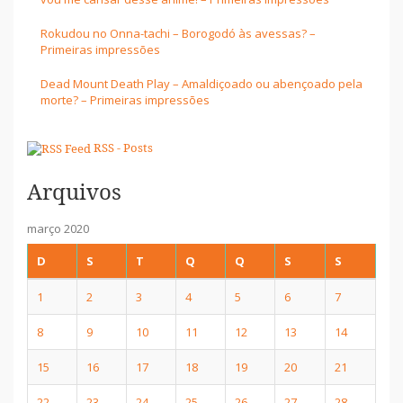
Rokudou no Onna-tachi – Borogodó às avessas? –
Primeiras impressões
Dead Mount Death Play – Amaldiçoado ou abençoado pela
morte? – Primeiras impressões
RSS - Posts
Arquivos
março 2020
D
S
T
Q
Q
S
S
1
2
3
4
5
6
7
8
9
10
11
12
13
14
15
16
17
18
19
20
21
22
23
24
25
26
27
28