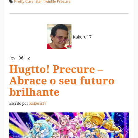
Pretty Cure
,
Star Twinkle Precure
Kakeru17
fev
06
2
Hugtto! Precure –
Abrace o seu futuro
brilhante
Escrito por
Kakeru17