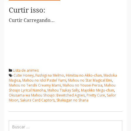
Curtir isso:
Curtir
Carregando...
Lista de animes
Cutie Honey
,
Fushigi na Melmo
,
Himitsu no Akko-chan
,
Madoka
Magica
,
Mahou no Idol Pastel Yumi
,
Mahou no Star Magical Emi
,
Mahou no Tenshi Creamy Mami
,
Mahou no Yousei Persia
,
Mahou
Shoujo Lyrical Nanoha
,
Mahou Tsukay Sally
,
Majokko Megu-chan
,
Okusama wa Mahou Shoujo: Bewitched Agnes
,
Pretty Cure
,
Sailor
Moon
,
Sakura Card Captors
,
Shakugan no Shana