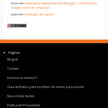
Anne
em
Kamisama Hajimemashita (Mangá) – Uma história
simples sem ser simplória
Lean
em
4 Mangás de Harém
Páginas
Blogroll
Contato
Escreva no anime21!
Guia definitivo para escolher um anime para assistir
Nova home (teste)
Política de Privacidade