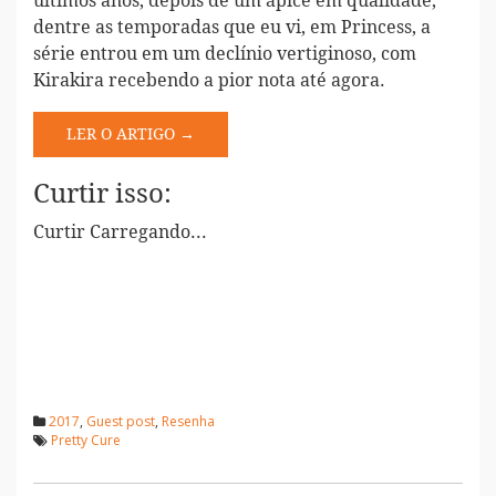
últimos anos, depois de um ápice em qualidade,
dentre as temporadas que eu vi, em Princess, a
série entrou em um declínio vertiginoso, com
Kirakira recebendo a pior nota até agora.
LER O ARTIGO →
Curtir isso:
Curtir
Carregando...
2017
,
Guest post
,
Resenha
Pretty Cure