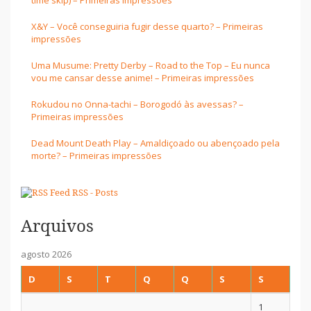
X&Y – Você conseguiria fugir desse quarto? – Primeiras
impressões
Uma Musume: Pretty Derby – Road to the Top – Eu nunca
vou me cansar desse anime! – Primeiras impressões
Rokudou no Onna-tachi – Borogodó às avessas? –
Primeiras impressões
Dead Mount Death Play – Amaldiçoado ou abençoado pela
morte? – Primeiras impressões
RSS - Posts
Arquivos
agosto 2026
D
S
T
Q
Q
S
S
1