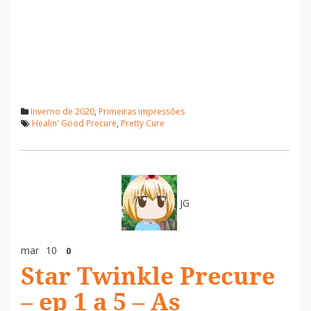
Inverno de 2020
,
Primeiras impressões
Healin' Good Precure
,
Pretty Cure
JG
mar
10
0
Star Twinkle Precure
– ep 1 a 5 – As