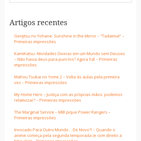
Artigos recentes
Genjitsu no Yohane: Sunshine in the Mirror – “Tadaima!” –
Primeiras impressões
KamiKatsu: Atividades Divinas em um Mundo sem Deuses
– Não havia deus para puni-los? Agora há! – Primeiras
impressões
Mahou Tsukai no Yome 2 – Volta às aulas pela primeira
vez – Primeiras impressões
My Home Hero – Justiça com as próprias mãos: podemos
relativizar? – Primeiras impressões
The Marginal Service – MIB pique Power Rangers –
Primeiras impressões
Invocado Para Outro Mundo… De Novo?! – Quando o
anime começa pela segunda temporada (e com direito a
time skip) – Primeiras impressões