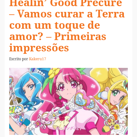
Healin’ Good Precure
– Vamos curar a Terra
com um toque de
amor? – Primeiras
impressões
Escrito por
Kakeru17