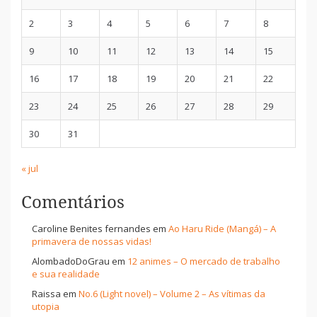
2
3
4
5
6
7
8
9
10
11
12
13
14
15
16
17
18
19
20
21
22
23
24
25
26
27
28
29
30
31
« jul
Comentários
Caroline Benites fernandes
em
Ao Haru Ride (Mangá) – A
primavera de nossas vidas!
AlombadoDoGrau
em
12 animes – O mercado de trabalho
e sua realidade
Raissa
em
No.6 (Light novel) – Volume 2 – As vítimas da
utopia