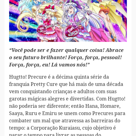
“Você pode ser e fazer qualquer coisa! Abrace
o seu futuro brilhante! Força, força, pessoal!
Força, força, eu! Lá vamos nós!”
Hugtto! Precure é a décima quinta série da
franquia Pretty Cure que há mais de uma década
vem conquistando crianças e adultos com suas
garotas mágicas alegres e divertidas. Com Hugtto!
não poderia ser diferente; então Hana, Homare,
Saaya, Ruru e Emiru se unem como Precures para
combater um mal que atravessa as barreiras do
tempo: a Corporação Kuraiasu, cujo objetivo é
parar o tempo para livrar as pessoas do