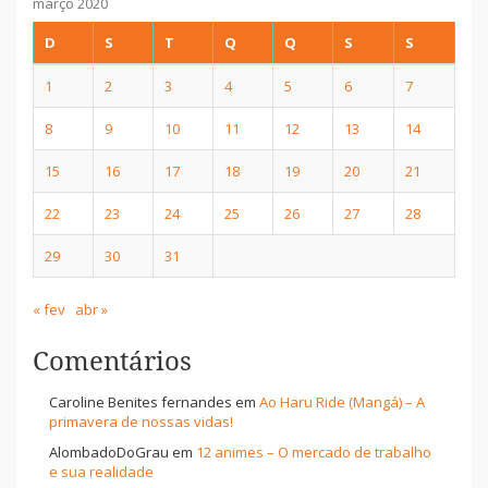
março 2020
D
S
T
Q
Q
S
S
1
2
3
4
5
6
7
8
9
10
11
12
13
14
15
16
17
18
19
20
21
22
23
24
25
26
27
28
29
30
31
« fev
abr »
Comentários
Caroline Benites fernandes
em
Ao Haru Ride (Mangá) – A
primavera de nossas vidas!
AlombadoDoGrau
em
12 animes – O mercado de trabalho
e sua realidade