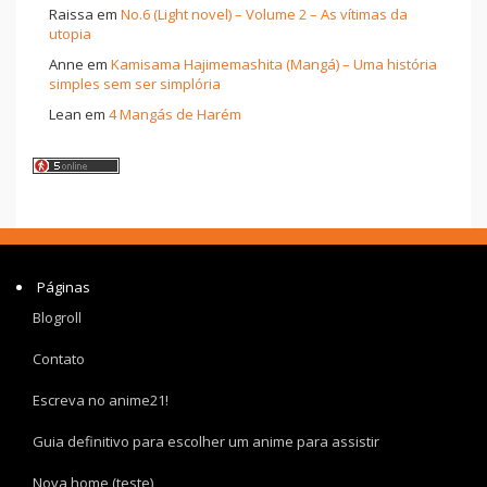
Raissa
em
No.6 (Light novel) – Volume 2 – As vítimas da
utopia
Anne
em
Kamisama Hajimemashita (Mangá) – Uma história
simples sem ser simplória
Lean
em
4 Mangás de Harém
Páginas
Blogroll
Contato
Escreva no anime21!
Guia definitivo para escolher um anime para assistir
Nova home (teste)