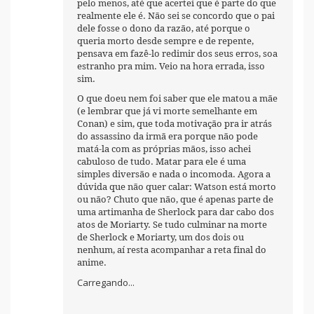
pelo menos, até que acertei que é parte do que
realmente ele é. Não sei se concordo que o pai
dele fosse o dono da razão, até porque o
queria morto desde sempre e de repente,
pensava em fazê-lo redimir dos seus erros, soa
estranho pra mim. Veio na hora errada, isso
sim.
O que doeu nem foi saber que ele matou a mãe
(e lembrar que já vi morte semelhante em
Conan) e sim, que toda motivação pra ir atrás
do assassino da irmã era porque não pode
matá-la com as próprias mãos, isso achei
cabuloso de tudo. Matar para ele é uma
simples diversão e nada o incomoda. Agora a
dúvida que não quer calar: Watson está morto
ou não? Chuto que não, que é apenas parte de
uma artimanha de Sherlock para dar cabo dos
atos de Moriarty. Se tudo culminar na morte
de Sherlock e Moriarty, um dos dois ou
nenhum, aí resta acompanhar a reta final do
anime.
Carregando...