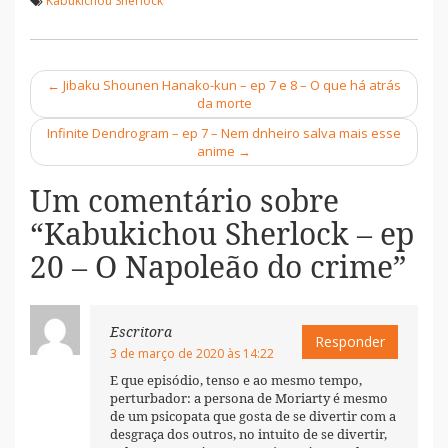
Kabukichou Sherlock
←
Jibaku Shounen Hanako-kun – ep 7 e 8 – O que há atrás
Navegação
da morte
Infinite Dendrogram – ep 7 – Nem dnheiro salva mais esse
anime
→
Um comentário sobre
“
Kabukichou Sherlock – ep
20 – O Napoleão do crime
”
Escritora
Responder
3 de março de 2020 às 14:22
E que episódio, tenso e ao mesmo tempo,
perturbador: a persona de Moriarty é mesmo
de um psicopata que gosta de se divertir com a
desgraça dos outros, no intuito de se divertir,