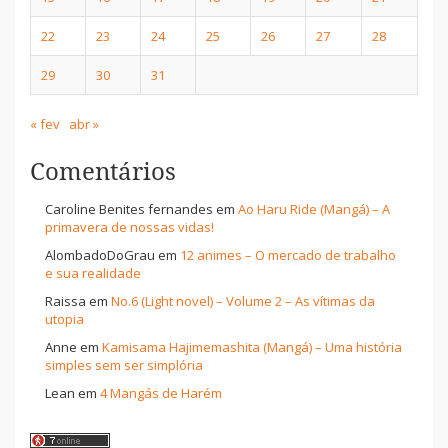
22
23
24
25
26
27
28
29
30
31
« fev
abr »
Comentários
Caroline Benites fernandes
em
Ao Haru Ride (Mangá) – A
primavera de nossas vidas!
AlombadoDoGrau
em
12 animes – O mercado de trabalho
e sua realidade
Raissa
em
No.6 (Light novel) – Volume 2 – As vítimas da
utopia
Anne
em
Kamisama Hajimemashita (Mangá) – Uma história
simples sem ser simplória
Lean
em
4 Mangás de Harém