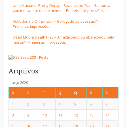
Uma Musume: Pretty Derby – Road to the Top – Eu nunca
vou me cansar desse anime! – Primeiras impressões
Rokudou no Onna-tachi – Borogodó às avessas? –
Primeiras impressões
Dead Mount Death Play – Amaldiçoado ou abençoado pela
morte? – Primeiras impressões
RSS - Posts
Arquivos
março 2020
D
S
T
Q
Q
S
S
1
2
3
4
5
6
7
8
9
10
11
12
13
14
15
16
17
18
19
20
21