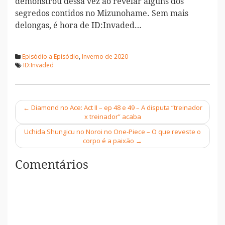
demonstrou dessa vez ao revelar alguns dos
segredos contidos no Mizunohame. Sem mais
delongas, é hora de ID:Invaded…
Episódio a Episódio
,
Inverno de 2020
ID:Invaded
←
Diamond no Ace: Act II – ep 48 e 49 – A disputa “treinador
Navegação
x treinador” acaba
Uchida Shungicu no Noroi no One-Piece – O que reveste o
corpo é a paixão
→
Comentários