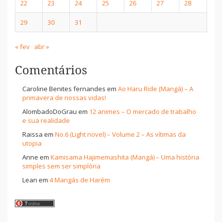
22
23
24
25
26
27
28
29
30
31
« fev
abr »
Comentários
Caroline Benites fernandes
em
Ao Haru Ride (Mangá) – A
primavera de nossas vidas!
AlombadoDoGrau
em
12 animes – O mercado de trabalho
e sua realidade
Raissa
em
No.6 (Light novel) – Volume 2 – As vítimas da
utopia
Anne
em
Kamisama Hajimemashita (Mangá) – Uma história
simples sem ser simplória
Lean
em
4 Mangás de Harém