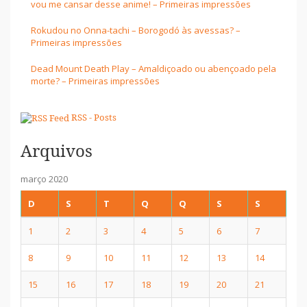
vou me cansar desse anime! – Primeiras impressões
Rokudou no Onna-tachi – Borogodó às avessas? –
Primeiras impressões
Dead Mount Death Play – Amaldiçoado ou abençoado pela
morte? – Primeiras impressões
RSS - Posts
Arquivos
março 2020
D
S
T
Q
Q
S
S
1
2
3
4
5
6
7
8
9
10
11
12
13
14
15
16
17
18
19
20
21