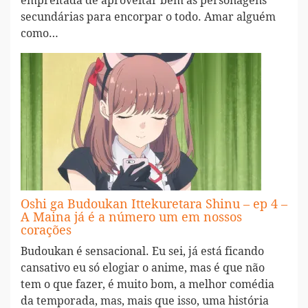
empreitada de aproveitar bem as personagens
secundárias para encorpar o todo. Amar alguém
como…
Oshi ga Budoukan Ittekuretara Shinu – ep 4 –
A Maina já é a número um em nossos
corações
Budoukan é sensacional. Eu sei, já está ficando
cansativo eu só elogiar o anime, mas é que não
tem o que fazer, é muito bom, a melhor comédia
da temporada, mas, mais que isso, uma história