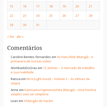
15
16
17
18
19
20
21
22
23
24
25
26
27
28
29
30
31
« fev
abr »
Comentários
Caroline Benites fernandes
em
Ao Haru Ride (Mangá) – A
primavera de nossas vidas!
AlombadoDoGrau
em
12 animes – O mercado de trabalho
e sua realidade
Raissa
em
No.6 (Light novel) – Volume 2 – As vítimas da
utopia
Anne
em
Kamisama Hajimemashita (Mangá) – Uma história
simples sem ser simplória
Lean
em
4 Mangás de Harém