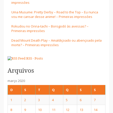
impressões
Uma Musume: Pretty Derby – Road to the Top – Eu nunca
vou me cansar desse anime! – Primeiras impressões
Rokudou no Onna-tachi – Borogodó às avessas? –
Primeiras impressões
Dead Mount Death Play – Amaldiçoado ou abençoado pela
morte? – Primeiras impressões
RSS - Posts
Arquivos
março 2020
D
S
T
Q
Q
S
S
1
2
3
4
5
6
7
8
9
10
11
12
13
14