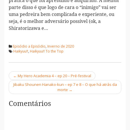
prática o que foi aprendido e adquirido. A melhor
parte disso é que logo de cara o “inimigo” vai ser
uma pedreira bem complicada e experiente, ou
seja, é o melhor adversário possível (ok, a
Shiratorizawa e…
Episódio a Episódio
,
Inverno de 2020
Haikyuu!!
,
Haikyuu!! To the Top
←
My Hero Academia 4 – ep 20 – Pré-festival
Navegação
Jibaku Shounen Hanako-kun – ep 7 e 8 – O que há atrás da
morte
→
Comentários