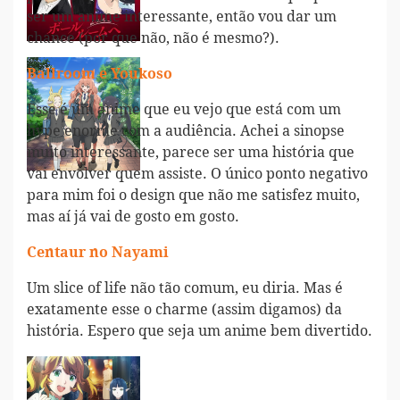
ser um anime interessante, então vou dar um
chance (por que não, não é mesmo?).
Ballroom e Youkoso
Esse é um anime que eu vejo que está com um
hype enorme com a audiência. Achei a sinopse
muito interessante, parece ser uma história que
vai envolver quem assiste. O único ponto negativo
para mim foi o design que não me satisfez muito,
mas aí já vai de gosto em gosto.
Centaur no Nayami
Um slice of life não tão comum, eu diria. Mas é
exatamente esse o charme (assim digamos) da
história. Espero que seja um anime bem divertido.