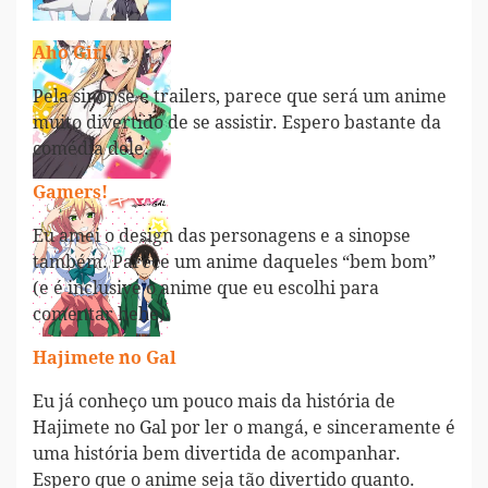
Aho Girl
Pela sinopse e trailers, parece que será um anime
muito divertido de se assistir. Espero bastante da
comédia dele.
Gamers!
Eu amei o design das personagens e a sinopse
também. Parece um anime daqueles “bem bom”
(e é inclusive o anime que eu escolhi para
comentar hehe).
Hajimete no Gal
Eu já conheço um pouco mais da história de
Hajimete no Gal por ler o mangá, e sinceramente é
uma história bem divertida de acompanhar.
Espero que o anime seja tão divertido quanto.