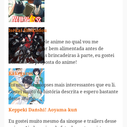
Isekai Shokudou
Esse vai ser aquele anime no qual vou me
certificar de estar bem alimentada antes de
assistir hehe. Mas brincadeiras à parte, eu gostei
bastante da proposta do anime!
Kakegurui
Foi uma das sinopses mais interessantes que eu li.
Gostei muito da história descrita e espero bastante
desse anime.
Keppeki Danshi! Aoyama-kun
Eu gostei muito mesmo da sinopse e trailers desse