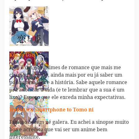
Koi to Uso
Esse é um dos animes de romance que mais me
chamou atenção, ainda mais por eu já saber um
pouquinho sobre a história. Sabe aquele romance
pra adocicar a vida (e te lembrar que a sua é um
lixo)? Espero que ele exceda minha expectativas.
Isekai wa Smartphone to Tomo ni
Famoso harém né galera. Eu achei a sinopse muito
boa e acredito que vai ser um anime bem
interessante.