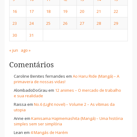
16
17
18
19
20
21
22
23
24
25
26
27
28
29
30
31
« jun
ago »
Comentários
Caroline Benites fernandes
em
Ao Haru Ride (Mangá) – A
primavera de nossas vidas!
AlombadoDoGrau
em
12 animes – O mercado de trabalho
e sua realidade
Raissa
em
No.6 (Light novel) – Volume 2 – As vítimas da
utopia
Anne
em
Kamisama Hajimemashita (Mangá) – Uma história
simples sem ser simplória
Lean
em
4 Mangás de Harém