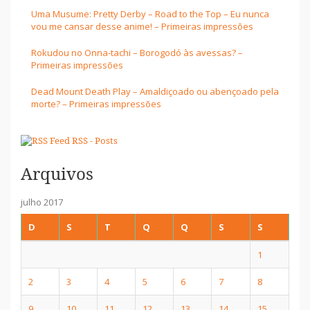
Uma Musume: Pretty Derby – Road to the Top – Eu nunca
vou me cansar desse anime! – Primeiras impressões
Rokudou no Onna-tachi – Borogodó às avessas? –
Primeiras impressões
Dead Mount Death Play – Amaldiçoado ou abençoado pela
morte? – Primeiras impressões
RSS - Posts
Arquivos
julho 2017
D
S
T
Q
Q
S
S
1
2
3
4
5
6
7
8
9
10
11
12
13
14
15