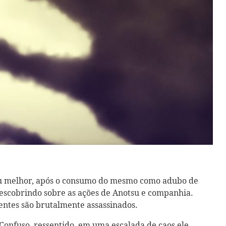
 ou melhor, após o consumo do mesmo como adubo de
escobrindo sobre as ações de Anotsu e companhia.
ntes são brutalmente assassinados.
onfuso, ressentido, em uma escalada de caos ele