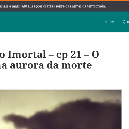
peciais e mais! Atualizações diárias sobre os animes da temporada.
Home
Que
 Imortal – ep 21 – O
na aurora da morte