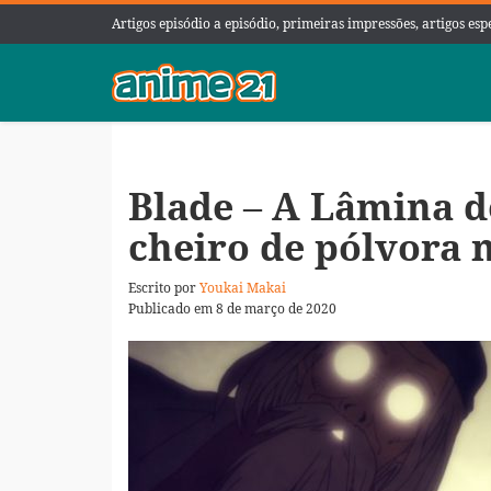
Artigos episódio a episódio, primeiras impressões, artigos es
Blade – A Lâmina do
cheiro de pólvora 
Escrito por
Youkai Makai
Publicado em 8 de março de 2020