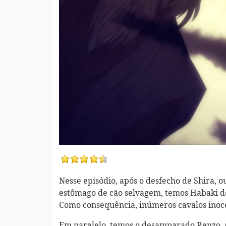
Nesse episódio, após o desfecho de Shira,
estômago de cão selvagem, temos Habaki d
Como consequência, inúmeros cavalos inoce
Em paralelo, temos o desamparado Renzo. C