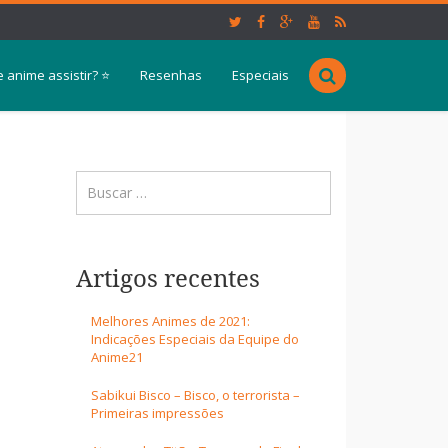
 anime assistir? ⭐
Resenhas
Especiais
Artigos recentes
Melhores Animes de 2021:
Indicações Especiais da Equipe do
Anime21
Sabikui Bisco – Bisco, o terrorista –
Primeiras impressões