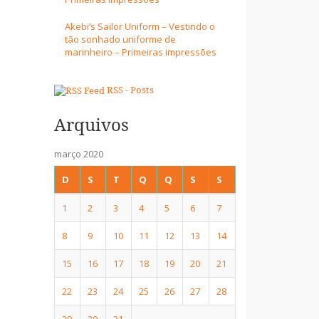
Akebi’s Sailor Uniform – Vestindo o
tão sonhado uniforme de
marinheiro – Primeiras impressões
RSS - Posts
Arquivos
março 2020
D
S
T
Q
Q
S
S
1
2
3
4
5
6
7
8
9
10
11
12
13
14
15
16
17
18
19
20
21
22
23
24
25
26
27
28
29
30
31