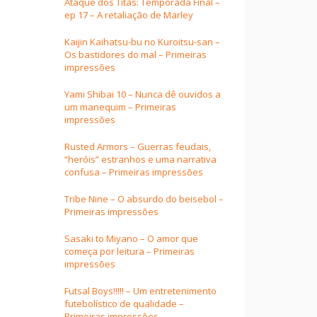
Ataque dos Titãs: Temporada Final –
ep 17 – A retaliação de Marley
Kaijin Kaihatsu-bu no Kuroitsu-san –
Os bastidores do mal – Primeiras
impressões
Yami Shibai 10 – Nunca dê ouvidos a
um manequim – Primeiras
impressões
Rusted Armors – Guerras feudais,
“heróis” estranhos e uma narrativa
confusa – Primeiras impressões
Tribe Nine – O absurdo do beisebol –
Primeiras impressões
Sasaki to Miyano – O amor que
começa por leitura – Primeiras
impressões
Futsal Boys!!!!! – Um entretenimento
futebolístico de qualidade –
Primeiras impressões