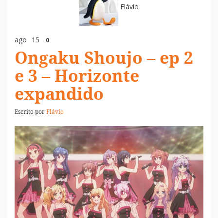
Flávio
ago
15
0
Ongaku Shoujo – ep 2
e 3 – Horizonte
expandido
Escrito por
Flávio