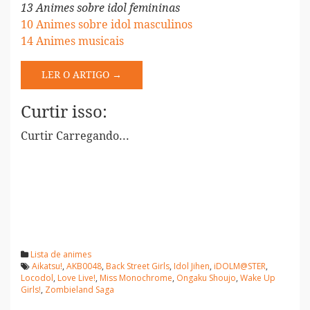
13 Animes sobre idol femininas
10 Animes sobre idol masculinos
14 Animes musicais
LER O ARTIGO →
Curtir isso:
Curtir
Carregando...
Lista de animes
Aikatsu!
,
AKB0048
,
Back Street Girls
,
Idol Jihen
,
iDOLM@STER
,
Locodol
,
Love Live!
,
Miss Monochrome
,
Ongaku Shoujo
,
Wake Up
Girls!
,
Zombieland Saga