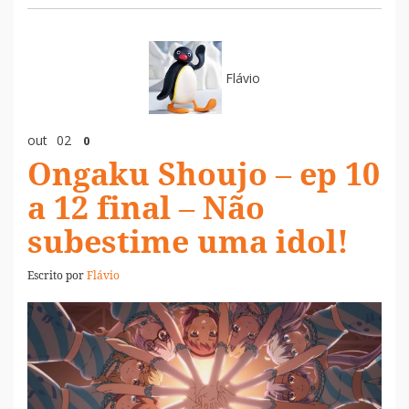
Flávio
out
02
0
Ongaku Shoujo – ep 10
a 12 final – Não
subestime uma idol!
Escrito por
Flávio