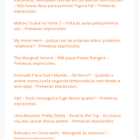
KamiKatsu: Atividades Divinas em um Mundo sem Deuses
– Não havia deus para puni-los? Agora há! – Primeiras
impressões
Mahou Tsukai no Yome 2 – Volta às aulas pela primeira
vez – Primeiras impressões
My Home Hero – Justiça com as próprias mãos: podemos
relativizar? – Primeiras impressões
The Marginal Service – MIB pique Power Rangers –
Primeiras impressões
Invocado Para Outro Mundo… De Novo?! – Quando o
anime começa pela segunda temporada (e com direito a
time skip) – Primeiras impressões
X&Y – Você conseguiria fugir desse quarto? – Primeiras
impressões
Uma Musume: Pretty Derby – Road to the Top – Eu nunca
vou me cansar desse anime! – Primeiras impressões
Rokudou no Onna-tachi – Borogodó às avessas? –
Primeiras impressões