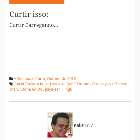
Curtir isso:
Curtir
Carregando...
A Semana é Curta
,
Outono de 2018
Ani ni Tsukeru Kusuri wa Nai!
,
BanG Dream!
,
Okoshiyasu Chitose-
chan
,
Otona no Bouguya-san
,
Pingu
Kakeru17