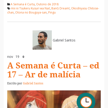
A Semana é Curta
,
Outono de 2018
Ani ni Tsukeru Kusuri wa Nai!
,
BanG Dream!
,
Okoshiyasu Chitose-
chan
,
Otona no Bouguya-san
,
Pingu
Gabriel Santos
nov
19
0
A Semana é Curta – ed
17 – Ar de malícia
Escrito por
Gabriel Santos