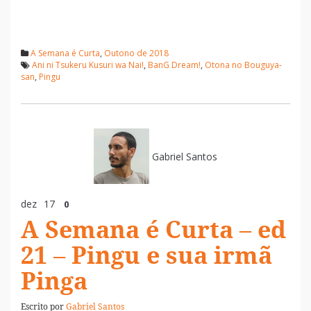
A Semana é Curta
,
Outono de 2018
Ani ni Tsukeru Kusuri wa Nai!
,
BanG Dream!
,
Otona no Bouguya-
san
,
Pingu
Gabriel Santos
dez
17
0
A Semana é Curta – ed
21 – Pingu e sua irmã
Pinga
Escrito por
Gabriel Santos