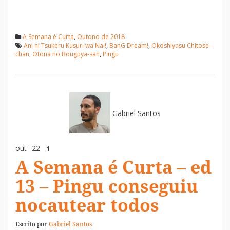
A Semana é Curta
,
Outono de 2018
Ani ni Tsukeru Kusuri wa Nai!
,
BanG Dream!
,
Okoshiyasu Chitose-
chan
,
Otona no Bouguya-san
,
Pingu
Gabriel Santos
out
22
1
A Semana é Curta – ed
13 – Pingu conseguiu
nocautear todos
Escrito por
Gabriel Santos