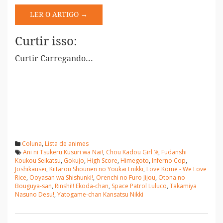
LER O ARTIGO →
Curtir isso:
Curtir
Carregando...
Coluna
,
Lista de animes
Ani ni Tsukeru Kusuri wa Nai!
,
Chou Kadou Girl ⅙
,
Fudanshi
Koukou Seikatsu
,
Gokujo
,
High Score
,
Himegoto
,
Inferno Cop
,
Joshikausei
,
Kiitarou Shounen no Youkai Enikki
,
Love Kome - We Love
Rice
,
Ooyasan wa Shishunki!
,
Orenchi no Furo Jijou
,
Otona no
Bouguya-san
,
Rinshi!! Ekoda-chan
,
Space Patrol Luluco
,
Takamiya
Nasuno Desu!
,
Yatogame-chan Kansatsu Nikki