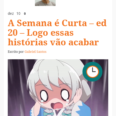
dez
10
0
A Semana é Curta – ed
20 – Logo essas
histórias vão acabar
Escrito por
Gabriel Santos