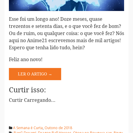
Esse foi um longo ano! Doze meses, quase
trezentos e setenta dias, e o que você fez de bom?
Ou de ruim, ou qualquer coisa: o que você fez? Nós
aqui no Anime21 escrevemos mais de mil artigos!
Espero que tenha lido tudo, hein?
Feliz ano novo!
LER O ARTIGO →
Curtir isso:
Curtir
Carregando...
A Semana é Curta
,
Outono de 2018
BanG Dream!
,
Dragon Ball Heroes
,
Otona no Bouguya-san
,
Pingu