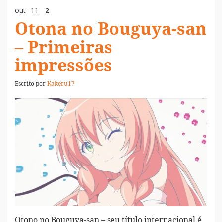
out
11
2
Otona no Bouguya-san
– Primeiras
impressões
Escrito por
Kakeru17
Otono no Bouguya-san – seu título internacional é