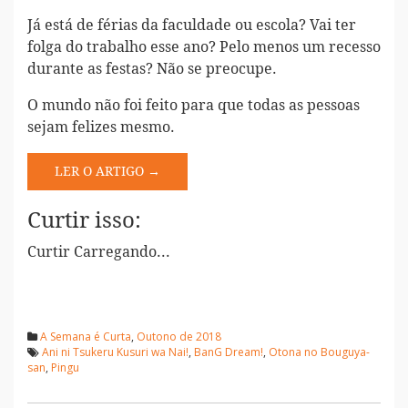
Já está de férias da faculdade ou escola? Vai ter
folga do trabalho esse ano? Pelo menos um recesso
durante as festas? Não se preocupe.
O mundo não foi feito para que todas as pessoas
sejam felizes mesmo.
LER O ARTIGO →
Curtir isso:
Curtir
Carregando...
A Semana é Curta
,
Outono de 2018
Ani ni Tsukeru Kusuri wa Nai!
,
BanG Dream!
,
Otona no Bouguya-
san
,
Pingu