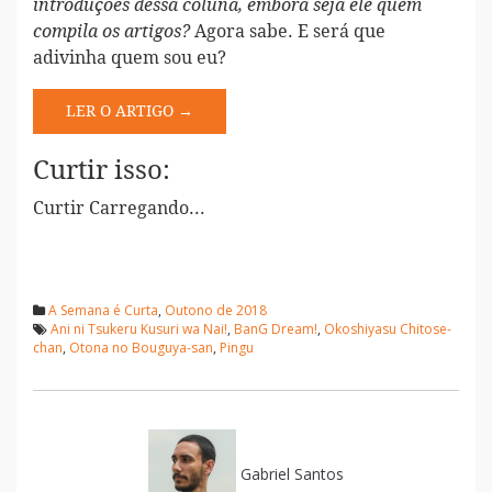
introduções dessa coluna, embora seja ele quem
Agora sabe. E será que
compila os artigos?
adivinha quem sou eu?
LER O ARTIGO →
Curtir isso:
Curtir
Carregando...
A Semana é Curta
,
Outono de 2018
Ani ni Tsukeru Kusuri wa Nai!
,
BanG Dream!
,
Okoshiyasu Chitose-
chan
,
Otona no Bouguya-san
,
Pingu
Gabriel Santos