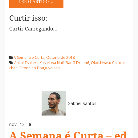
LER O ARTIGO →
Curtir isso:
Curtir
Carregando...
A Semana é Curta
,
Outono de 2018
Ani ni Tsukeru Kusuri wa Nai!
,
BanG Dream!
,
Okoshiyasu Chitose-
chan
,
Otona no Bouguya-san
Gabriel Santos
nov
13
0
A Semana é Curta – ed