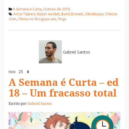
A Semana é Curta
,
Outono de 2018
Ani ni Tsukeru Kusuri wa Nai!
,
BanG Dream!
,
Okoshiyasu Chitose-
chan
,
Otona no Bouguya-san
,
Pingu
Gabriel Santos
nov
25
0
A Semana é Curta – ed
18 – Um fracasso total
Escrito por
Gabriel Santos