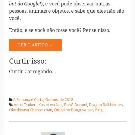
), e você pode observar outras
bot do Google!
pessoas, animais e objetos, e sabe que eles não são
você.
Então, e se você não fosse você? Pense nisso.
LER O ARTIGO →
Curtir isso:
Curtir
Carregando...
A Semana é Curta
,
Outono de 2018
Ani ni Tsukeru Kusuri wa Nai!
,
BanG Dream!
,
Dragon Ball Heroes
,
Okoshiyasu Chitose-chan
,
Otona no Bouguya-san
,
Pingu