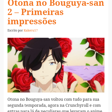
Otona no Bouguya-san
2 – Primeiras
impressões
Escrito por
Kakeru17
Otona no Bouguya-san voltou com tudo para sua
segunda temporada, agora na Crunchyroll e com
extras para lá de peculiares que levaram o anime