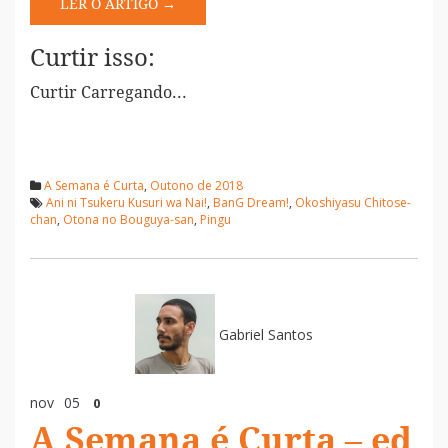
LER O ARTIGO →
Curtir isso:
Curtir
Carregando...
A Semana é Curta
,
Outono de 2018
Ani ni Tsukeru Kusuri wa Nai!
,
BanG Dream!
,
Okoshiyasu Chitose-
chan
,
Otona no Bouguya-san
,
Pingu
Gabriel Santos
nov
05
0
A Semana é Curta – ed