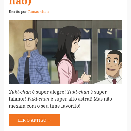
não)
Escrito por
Tamao-chan
é super alegre!
é super
Yuki-chan
Yuki-chan
falante!
é super alto astral! Mas não
Yuki-chan
mexam com o seu time favorito!
LER O ARTIGO →