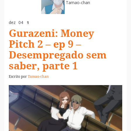
Tamao-chan
dez
04
1
Gurazeni: Money
Pitch 2 – ep 9 –
Desempregado sem
saber, parte 1
Escrito por
Tamao-chan