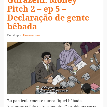
Gurazeni: Money
Pitch 2 – ep 5 –
Declaração de gente
bêbada
Escrito por
Tamao-chan
Eu particularmente nunca fiquei bêbada.
Besteiras já falo naturalmente. O problema seria