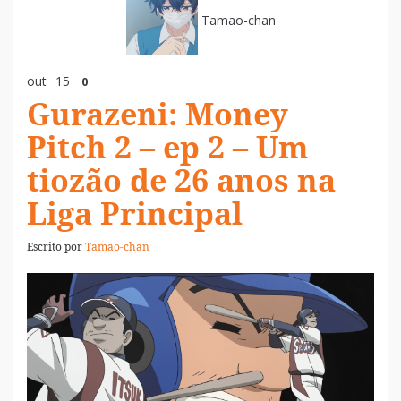
Tamao-chan
out
15
0
Gurazeni: Money
Pitch 2 – ep 2 – Um
tiozão de 26 anos na
Liga Principal
Escrito por
Tamao-chan