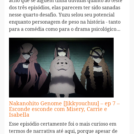
acho que se alguém tinha dúvidas quanto ao teste
dos três episódios, elas parecem ter sido sanadas
nesse quarto desafio. Yuzu selou seu potencial
enquanto personagem de peso na história - tanto
para a comédia como para o drama psicológico…
Nakanohito Genome [Jikkyouchuu] – ep 7 –
Esconde esconde com Misery, Carrie e
Isabella
Esse episódio certamente foi o mais curioso em
termos de narrativa até aqui, porque apesar de