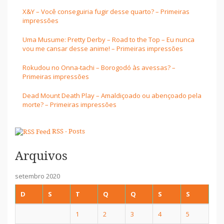
X&Y – Você conseguiria fugir desse quarto? – Primeiras
impressões
Uma Musume: Pretty Derby – Road to the Top – Eu nunca
vou me cansar desse anime! – Primeiras impressões
Rokudou no Onna-tachi – Borogodó às avessas? –
Primeiras impressões
Dead Mount Death Play – Amaldiçoado ou abençoado pela
morte? – Primeiras impressões
RSS - Posts
Arquivos
setembro 2020
D
S
T
Q
Q
S
S
1
2
3
4
5