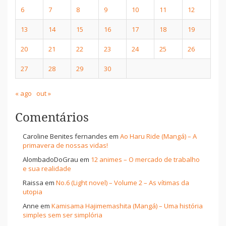
6
7
8
9
10
11
12
13
14
15
16
17
18
19
20
21
22
23
24
25
26
27
28
29
30
« ago
out »
Comentários
Caroline Benites fernandes
em
Ao Haru Ride (Mangá) – A
primavera de nossas vidas!
AlombadoDoGrau
em
12 animes – O mercado de trabalho
e sua realidade
Raissa
em
No.6 (Light novel) – Volume 2 – As vítimas da
utopia
Anne
em
Kamisama Hajimemashita (Mangá) – Uma história
simples sem ser simplória