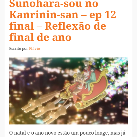
Sunohara-sou no
Kanrinin-san – ep 12
final – Reflexão de
final de ano
Escrito por
Flávio
O natal e o ano novo estão um pouco longe, mas já