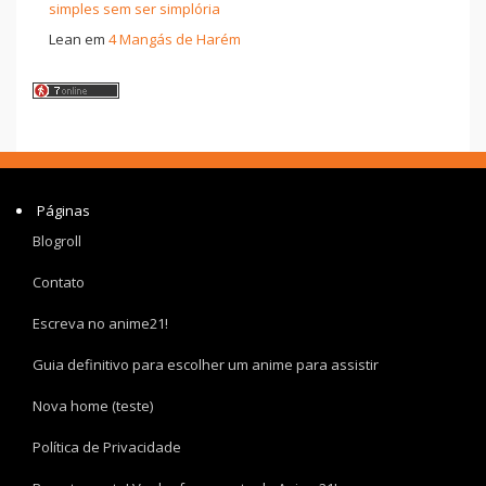
simples sem ser simplória
Lean
em
4 Mangás de Harém
Páginas
Blogroll
Contato
Escreva no anime21!
Guia definitivo para escolher um anime para assistir
Nova home (teste)
Política de Privacidade