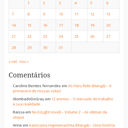
1
2
3
4
5
6
7
8
9
10
11
12
13
14
15
16
17
18
19
20
21
22
23
24
25
26
27
28
29
30
31
« set
nov »
Comentários
Caroline Benites fernandes
em
Ao Haru Ride (Mangá) – A
primavera de nossas vidas!
AlombadoDoGrau
em
12 animes – O mercado de trabalho
e sua realidade
Raissa
em
No.6 (Light novel) – Volume 2 – As vítimas da
utopia
Anne
em
Kamisama Hajimemashita (Mangá) – Uma história