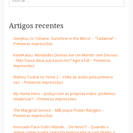
Artigos recentes
Genjitsu no Yohane: Sunshine in the Mirror – “Tadaima!” –
Primeiras impressões
KamiKatsu: Atividades Divinas em um Mundo sem Deuses
– Não havia deus para puni-los? Agora há! – Primeiras
impressões
Mahou Tsukai no Yome 2 – Volta às aulas pela primeira
vez – Primeiras impressões
My Home Hero – Justiça com as próprias mãos: podemos
relativizar? – Primeiras impressões
The Marginal Service – MIB pique Power Rangers –
Primeiras impressões
Invocado Para Outro Mundo… De Novo?! – Quando o
anime começa pela segunda temporada (e com direito a