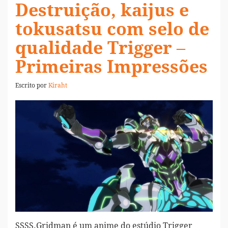
Destruição, kaijus e
tokusatsu com selo de
qualidade Trigger –
Primeiras Impressões
Escrito por
Kiraht
SSSS.Gridman é um anime do estúdio Trigger