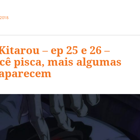
 2018
itarou – ep 25 e 26 –
ê pisca, mais algumas
 aparecem