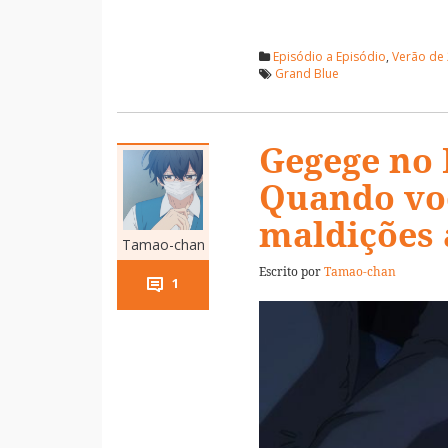
Episódio a Episódio
,
Verão de
Grand Blue
Gegege no K
Quando voc
maldições
Tamao-chan
Escrito por
Tamao-chan
1