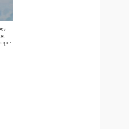
ões
ena
o que