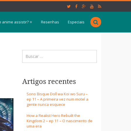
 anime assistir? ⭐
Resenhas
Especiais
Artigos recentes
Sono Bisque Doll wa Koi wo Suru –
ep 11 – A primeira vez num motel a
gente nunca esquece
How a Realist Hero Rebuilt the
Kingdom 2 – ep 11 – O nascimento de
uma era