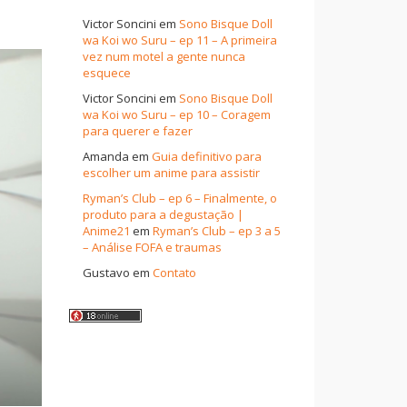
Victor Soncini
em
Sono Bisque Doll
wa Koi wo Suru – ep 11 – A primeira
vez num motel a gente nunca
esquece
Victor Soncini
em
Sono Bisque Doll
wa Koi wo Suru – ep 10 – Coragem
para querer e fazer
Amanda
em
Guia definitivo para
escolher um anime para assistir
Ryman’s Club – ep 6 – Finalmente, o
produto para a degustação |
Anime21
em
Ryman’s Club – ep 3 a 5
– Análise FOFA e traumas
Gustavo
em
Contato