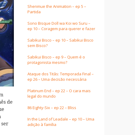
Shenmue the Animation – ep 5 –
Partida
Sono Bisque Doll wa Koi wo Suru –
ep 10 – Coragem para querer e fazer
Sabikui Bisco – ep 10 – Sabikui Bisco
sem Bisco?
Sabikui Bisco – ep 9 – Quem é o
protagonista mesmo?
Ataque dos Titãs: Temporada Final –
ep 26 – Uma decisão necessária
Platinum End – ep 22 – O cara mais
em
legal do mundo
nês de
86 Eighty-Six – ep 22 – Bliss
ue
m
In the Land of Leadale – ep 10 – Uma
 ser
adição à família