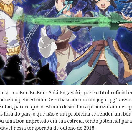
y – ou Ken En Ken: Aoki Kagayaki, que é o título oficial 
oduzido pelo estúdio Deen baseado em um jogo rpg Taiwa
ntão, parece que o estúdio desandou a produzir animes q
as fora do pais, o que não é um problema se render um bo
ou uma boa impressão em sua estreia, tendo potencial para
dável nessa temporada de outono de 2018.