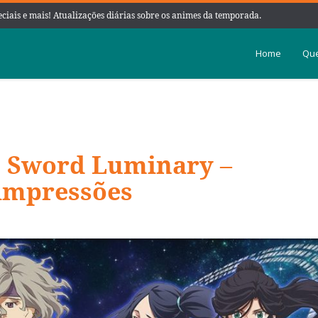
peciais e mais! Atualizações diárias sobre os animes da temporada.
Home
Que
 Sword Luminary –
impressões