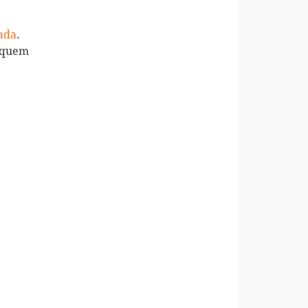
ada
.
, quem