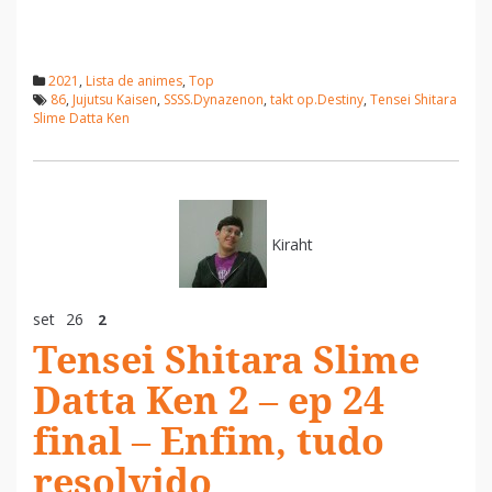
2021
,
Lista de animes
,
Top
86
,
Jujutsu Kaisen
,
SSSS.Dynazenon
,
takt op.Destiny
,
Tensei Shitara
Slime Datta Ken
Kiraht
set
26
2
Tensei Shitara Slime
Datta Ken 2 – ep 24
final – Enfim, tudo
resolvido