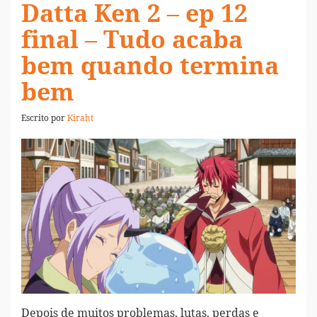
Datta Ken 2 – ep 12
final – Tudo acaba
bem quando termina
bem
Escrito por
Kiraht
Depois de muitos problemas, lutas, perdas e