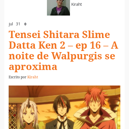
Kiraht
jul
31
0
Tensei Shitara Slime
Datta Ken 2 – ep 16 – A
noite de Walpurgis se
aproxima
Escrito por
Kiraht