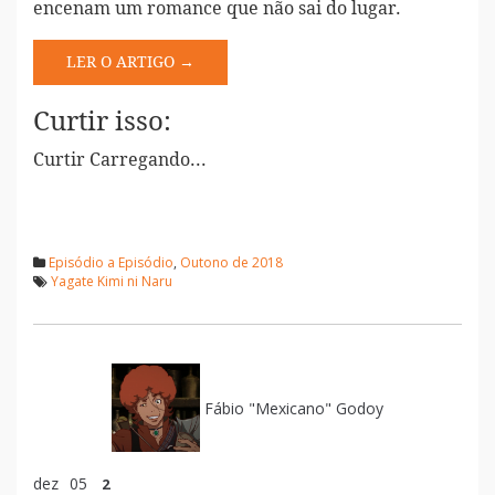
encenam um romance que não sai do lugar.
LER O ARTIGO →
Curtir isso:
Curtir
Carregando...
Episódio a Episódio
,
Outono de 2018
Yagate Kimi ni Naru
Fábio "Mexicano" Godoy
dez
05
2