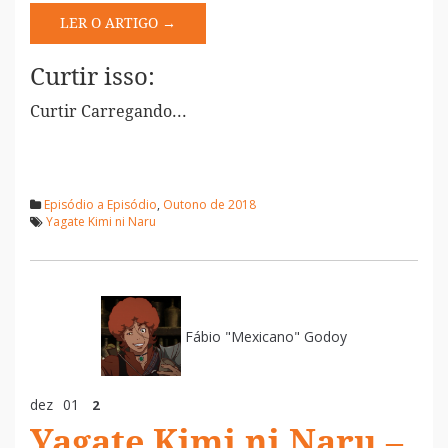
LER O ARTIGO →
Curtir isso:
Curtir
Carregando...
Episódio a Episódio
,
Outono de 2018
Yagate Kimi ni Naru
Fábio "Mexicano" Godoy
dez
01
2
Yagate Kimi ni Naru –