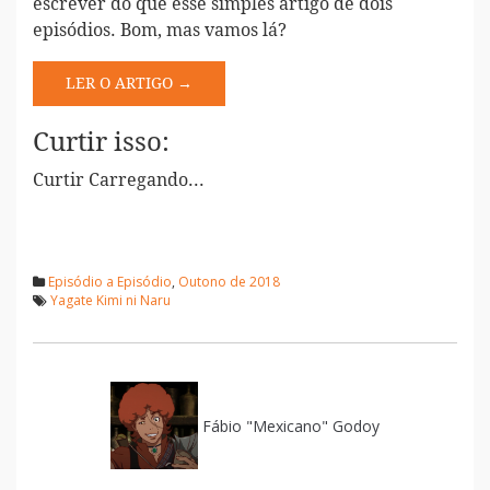
escrever do que esse simples artigo de dois
episódios. Bom, mas vamos lá?
LER O ARTIGO →
Curtir isso:
Curtir
Carregando...
Episódio a Episódio
,
Outono de 2018
Yagate Kimi ni Naru
Fábio "Mexicano" Godoy