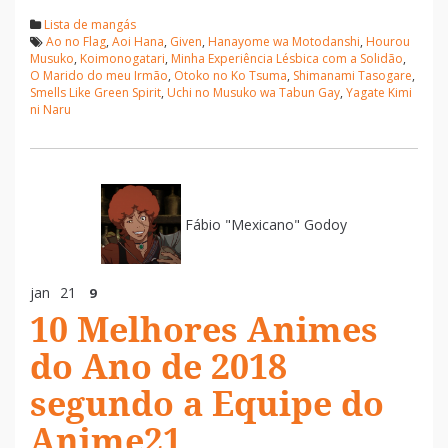
Lista de mangás
Ao no Flag
,
Aoi Hana
,
Given
,
Hanayome wa Motodanshi
,
Hourou
Musuko
,
Koimonogatari
,
Minha Experiência Lésbica com a Solidão
,
O Marido do meu Irmão
,
Otoko no Ko Tsuma
,
Shimanami Tasogare
,
Smells Like Green Spirit
,
Uchi no Musuko wa Tabun Gay
,
Yagate Kimi
ni Naru
Fábio "Mexicano" Godoy
jan
21
9
10 Melhores Animes
do Ano de 2018
segundo a Equipe do
Anime21