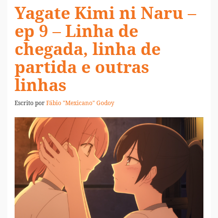
Yagate Kimi ni Naru –
ep 9 – Linha de
chegada, linha de
partida e outras
linhas
Escrito por
Fábio "Mexicano" Godoy