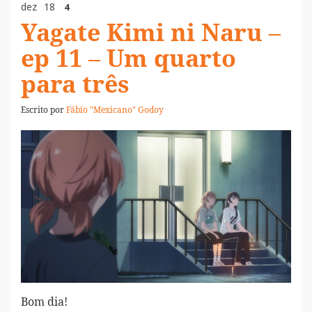
dez
18
4
Yagate Kimi ni Naru –
ep 11 – Um quarto
para três
Escrito por
Fábio "Mexicano" Godoy
Bom dia!