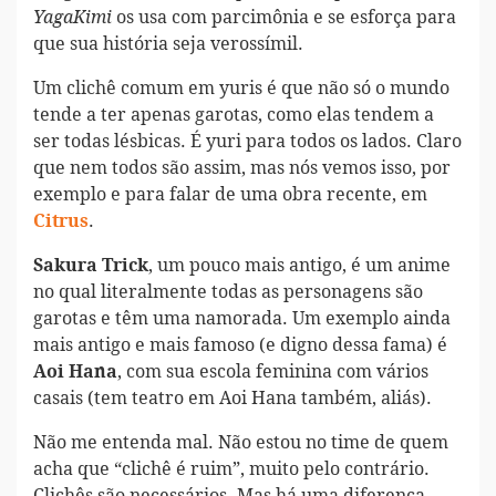
os usa com parcimônia e se esforça para
YagaKimi
que sua história seja verossímil.
Um clichê comum em yuris é que não só o mundo
tende a ter apenas garotas, como elas tendem a
ser todas lésbicas. É yuri para todos os lados. Claro
que nem todos são assim, mas nós vemos isso, por
exemplo e para falar de uma obra recente, em
.
Citrus
, um pouco mais antigo, é um anime
Sakura Trick
no qual literalmente todas as personagens são
garotas e têm uma namorada. Um exemplo ainda
mais antigo e mais famoso (e digno dessa fama) é
, com sua escola feminina com vários
Aoi Hana
casais (tem teatro em Aoi Hana também, aliás).
Não me entenda mal. Não estou no time de quem
acha que “clichê é ruim”, muito pelo contrário.
Clichês são necessários. Mas há uma diferença