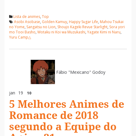
Lista de animes
,
Top
Asobi Asobase
,
Golden Kamuy
,
Happy Sugar Life
,
Mahou Tsukai
no Yome
,
Sangatsu no Lion
,
Shoujo Kageki Revue Starlight
,
Sora yori
mo Tooi Basho
,
Wotaku ni Koi wa Muzukashi
,
Yagate Kimi ni Naru
,
Yuru Camp△
Fábio "Mexicano" Godoy
jan
19
10
5 Melhores Animes de
Romance de 2018
segundo a Equipe do