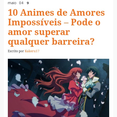
maio
04
9
10 Animes de Amores
Impossíveis – Pode o
amor superar
qualquer barreira?
Escrito por
Kakeru17