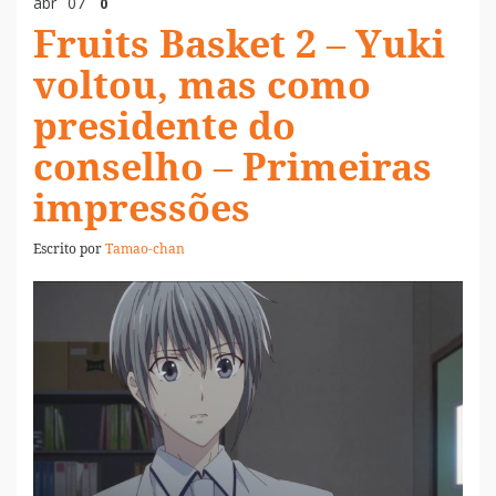
abr
07
0
Fruits Basket 2 – Yuki
voltou, mas como
presidente do
conselho – Primeiras
impressões
Escrito por
Tamao-chan