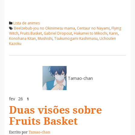
Lista de animes
Beelzebub-jou no Okinimesu mama
,
Centaur no Nayami
,
Flying
Witch
,
Fruits Basket
,
Gabriel Dropout
,
Hakumei to Mikochi
,
Karin
,
Konohana Kitan
,
Mushishi
,
Tsukumogami Kashimasu
,
Uchouten
Kazoku
Tamao-chan
fev
26
1
Duas visões sobre
Fruits Basket
Escrito por
Tamao-chan