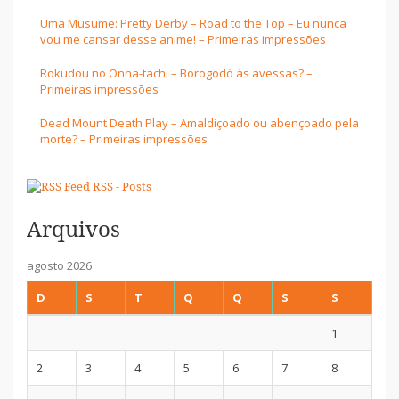
Uma Musume: Pretty Derby – Road to the Top – Eu nunca
vou me cansar desse anime! – Primeiras impressões
Rokudou no Onna-tachi – Borogodó às avessas? –
Primeiras impressões
Dead Mount Death Play – Amaldiçoado ou abençoado pela
morte? – Primeiras impressões
RSS - Posts
Arquivos
agosto 2026
D
S
T
Q
Q
S
S
1
2
3
4
5
6
7
8