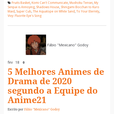
Fruits Basket
,
Komi Can't Communicate
,
Mushoku Tensei
,
My
Senpai is Annoying
,
Shadows House
,
Shinigami Bocchan to Kuro
Maid
,
Super Cub
,
The Aquatope on White Sand
,
To Your Eternity
,
Vivy: Fluorite Eye's Song
Fábio "Mexicano" Godoy
fev
18
0
5 Melhores Animes de
Drama de 2020
segundo a Equipe do
Anime21
Escrito por
Fábio "Mexicano" Godoy