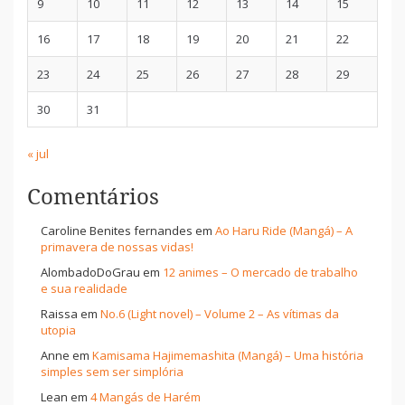
9
10
11
12
13
14
15
16
17
18
19
20
21
22
23
24
25
26
27
28
29
30
31
« jul
Comentários
Caroline Benites fernandes
em
Ao Haru Ride (Mangá) – A
primavera de nossas vidas!
AlombadoDoGrau
em
12 animes – O mercado de trabalho
e sua realidade
Raissa
em
No.6 (Light novel) – Volume 2 – As vítimas da
utopia
Anne
em
Kamisama Hajimemashita (Mangá) – Uma história
simples sem ser simplória
Lean
em
4 Mangás de Harém